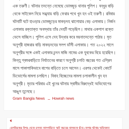
এক তরুণী। ঘটনার তদন্তে নেমেছে ডোমজুড় থানার পুলিশ। বন্ধুর বাড়ি
থেকে সাইকেল নিয়ে সন্ধ্যায় বাড়ি ফেরার পথে খুন হন ওই তরুণী। রবিবার
ঘটনাটি ঘটে হাওড়ার ডোমজুড়ের মাকড়দহ ঝালোয়ার বেড় এলাকায়। নির্জন
এলাকায় রক্তাক্ত অবস্থায় তাঁর দেহটি পড়েছিল। মাথার একপাশ রক্তে
ভেসে যাচ্ছিল। পুলিশ এসে দেহ উদ্ধার করে ময়নাতদন্তে পাঠায়। মৃত
অনুশ্রী হাজরার বাড়ি মাকড়দহের সলপ ডাঁসী এলাকায়। গত ২০২২ সালে
অনুশ্রীর সঙ্গে একই এলাকার চন্দন মাজি নামের এক যুবকের বিয়ে হয়েছিল।
কিন্তু শ্বশুরবাড়িতে নির্যাতনের কারণে অনুশ্রী চলতি বছরের গত এপ্রিল
মাসে পাকাপাকিভাবে বাপের বাড়িতে চলে আসেন। এরপর থেকেই কোর্টে
ডিভোর্সের মামলা চলছিল। বিবাহ বিচ্ছেদের মামলা চলাকালীন খুন হন
অনুশ্রী। মৃতার পরিবার এই খুনের ঘটনায় স্বামীর বিরুদ্ধেই অভিযোগের
আঙুল তুলেছে।
Gram Bangla News
Howrah news
Post
রেলব্রিজের উপর থেকে চলন্ত মালগাড়িতে আট বছরের বালককে ছুঁড়ে ফেলার ঘটনায় অভিযুক্ত