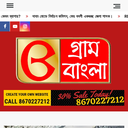
Skip
to
এ কেমন ব্যাপার?
দাবাং মোডে নির্বাচন কমিশন, ফের বদলী একগুচ্ছ জেলা শাসক।
RDX
content
facebook
youtube
instagram
GR
BAN