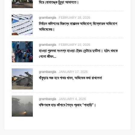
ঘিরে বোমাতঙ্ক চুঁচুড়া আদালতে।
grambangla
FEBRUARY 18, 2026
নির্বাচন কমিশনের বিরুদ্ধে মারাত্মক অভিযোগ; বিস্ফোরক অভিযোগ
অভিষেকের।
grambangla
FEBRUARY 10, 2026
হাওড়া পুরসভা সংলগ্ন হাওড়া ট্রেড সেন্টারে দুর্ঘটনা। হঠাৎ থমকে
গেলো জীবন…
grambangla
JANUARY 17, 2026
বাঁকুড়ায় শুরু হবে পাথর খাদন, অভিষেক কথা রাখলেন!
grambangla
JANUARY 4, 2026
দক্ষিণবঙ্গে হাড় কাঁপাবে শৈত্য প্রবাহ “পাহাড়ি”।