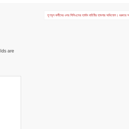
তৃণমূল কর্মীদের ওপর সিপিএমের হার্মাদ বাহিনীর হামলার অভিযোগ। গুরুত
lds are