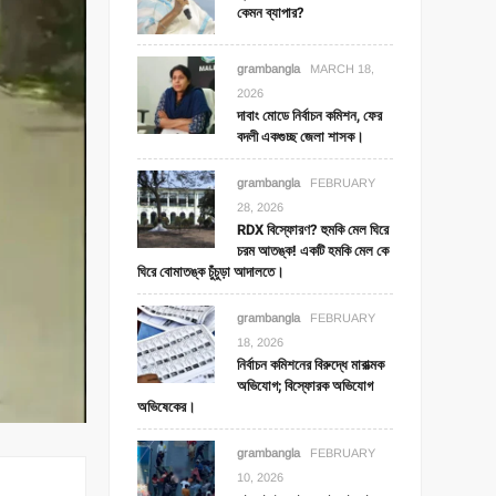
কেমন ব্যাপার?
grambangla
MARCH 18,
2026
দাবাং মোডে নির্বাচন কমিশন, ফের
বদলী একগুচ্ছ জেলা শাসক।
grambangla
FEBRUARY
28, 2026
RDX বিস্ফোরণ? হুমকি মেল ঘিরে
চরম আতঙ্ক! একটি হমকি মেল কে
ঘিরে বোমাতঙ্ক চুঁচুড়া আদালতে।
grambangla
FEBRUARY
18, 2026
নির্বাচন কমিশনের বিরুদ্ধে মারাত্মক
অভিযোগ; বিস্ফোরক অভিযোগ
অভিষেকের।
grambangla
FEBRUARY
10, 2026