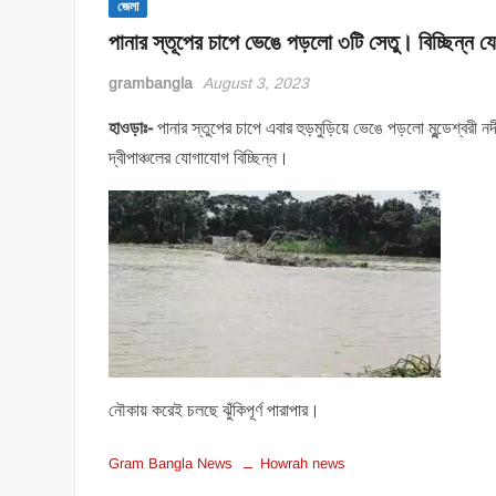
জেলা
পানার স্তূপের চাপে ভেঙে পড়লো ৩টি সেতু। বিচ্ছিন্ন
grambangla
August 3, 2023
হাওড়াঃ-
পানার স্তুপের চাপে এবার হুড়মুড়িয়ে ভেঙে পড়লো মুন্ডেশ্বরী 
দ্বীপাঞ্চলের যোগাযোগ বিচ্ছিন্ন।
নৌকায় করেই চলছে ঝুঁকিপূর্ণ পারাপার।
Gram Bangla News
Howrah news