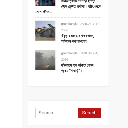
হাওড়া পুরসভা সংলগ্ন হাওড়া
ট্রেড সেন্টারে দুর্ঘটনা। হঠাৎ থমকে
গেলো জীবন…
grambangla
JANUARY 17,
2026
বাঁকুড়ায় শুরু হবে পাথর খাদন,
অভিষেক কথা রাখলেন!
grambangla
JANUARY 4,
2026
দক্ষিণবঙ্গে হাড় কাঁপাবে শৈত্য
প্রবাহ “পাহাড়ি”।
Search
for: