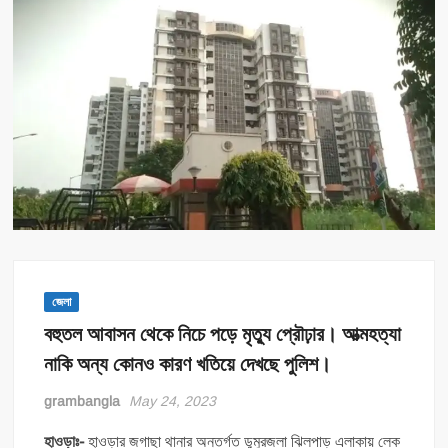
জেলা
বহুতল আবাসন থেকে নিচে পড়ে মৃত্যু প্রৌঢ়ার। আত্মহত্যা
নাকি অন্য কোনও কারণ খতিয়ে দেখছে পুলিশ।
grambangla
May 24, 2023
হাওড়াঃ-
হাওড়ার জগাছা থানার অন্তর্গত ডুমুরজলা ঝিলপাড় এলাকায় লেক