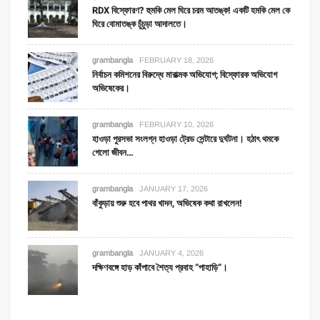
RDX বিস্ফোরণ? হুমকি মেল ঘিরে চরম আতঙ্ক! একটি হমকি মেল কে
ঘিরে বোমাতঙ্ক চুঁচুড়া আদালতে।
grambangla
FEBRUARY 18, 2026
নির্বাচন কমিশনের বিরুদ্ধে মারাত্মক অভিযোগ; বিস্ফোরক অভিযোগ
অভিষেকের।
grambangla
FEBRUARY 10, 2026
হাওড়া পুরসভা সংলগ্ন হাওড়া ট্রেড সেন্টারে দুর্ঘটনা। হঠাৎ থমকে
গেলো জীবন…
grambangla
JANUARY 17, 2026
বাঁকুড়ায় শুরু হবে পাথর খাদন, অভিষেক কথা রাখলেন!
grambangla
JANUARY 4, 2026
দক্ষিণবঙ্গে হাড় কাঁপাবে শৈত্য প্রবাহ “পাহাড়ি”।