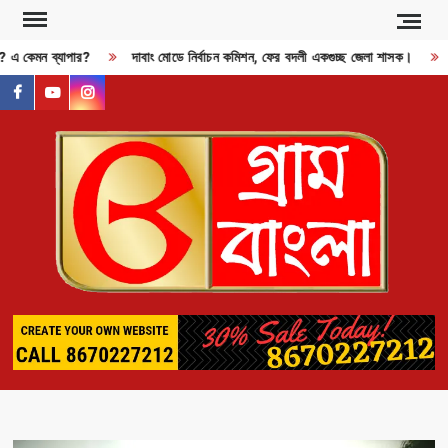
Skip
to
জী? এ কেমন ব্যাপার?
দাবাং মোডে নির্বাচন কমিশন, ফের বদলী একগুচ্ছ জেলা শাসক।
content
facebook
youtube
instagram
GR
BAN