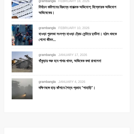
grambangla
FEBRUARY 18, 2026
নির্বাচন কমিশনের বিরুদ্ধে মারাত্মক অভিযোগ; বিস্ফোরক অভিযোগ
অভিষেকের।
grambangla
FEBRUARY 10, 2026
হাওড়া পুরসভা সংলগ্ন হাওড়া ট্রেড সেন্টারে দুর্ঘটনা। হঠাৎ থমকে
গেলো জীবন…
grambangla
JANUARY 17, 2026
বাঁকুড়ায় শুরু হবে পাথর খাদন, অভিষেক কথা রাখলেন!
grambangla
JANUARY 4, 2026
দক্ষিণবঙ্গে হাড় কাঁপাবে শৈত্য প্রবাহ “পাহাড়ি”।