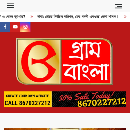
Skip
to
ী? এ কেমন ব্যাপার?
দাবাং মোডে নির্বাচন কমিশন, ফের বদলী একগুচ্ছ জেলা শাসক।
R
content
facebook
youtube
instagram
GR
BAN