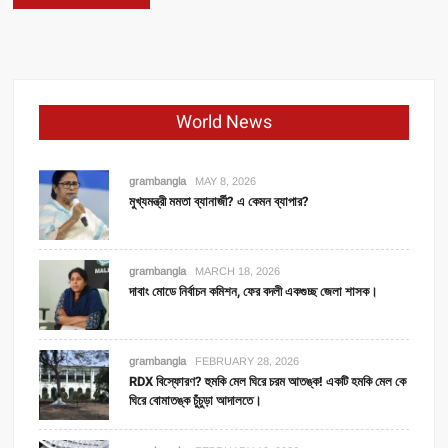
World News
grambangla
MAY 8, 2026
মুখ্যমন্ত্রী মমতা ব্যানার্জী? এ কেমন ব্যাপার?
grambangla
MARCH 18, 2026
দাবাং মোডে নির্বাচন কমিশন, ফের বদলী একগুচ্ছ জেলা শাসক।
grambangla
FEBRUARY 28, 2026
RDX বিস্ফোরণ? হুমকি মেল ঘিরে চরম আতঙ্ক! একটি হমকি মেল কে
ঘিরে বোমাতঙ্ক চুঁচুড়া আদালতে।