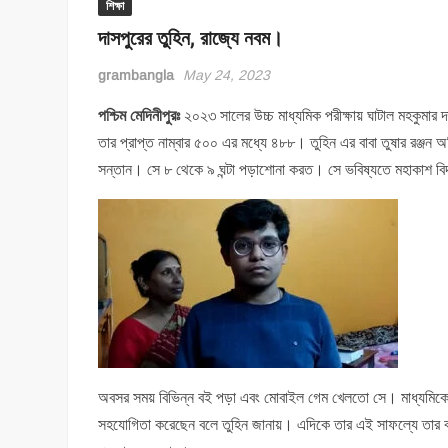
শিক্ষা
দাসপুরের তুহিন, রাজ্যে নবম।
grambangla
May 24, 2023
পশ্চিম মেদিনীপুরঃ
২০২৩ সালের উচ্চ মাধ্যমিক পরীক্ষায় ঘাটাল মহকুমার দা
তার প্রাপ্ত নাম্বার ৫০০ এর মধ্যে ৪৮৮। তুহিন এর বাবা তুষার রঞ্জন অ
সন্তান। সে ৮ থেকে ৯ ঘন্টা পড়াশোনা করত। সে ভবিষ্যতে মহাকাশ বিদ্
অবসর সময় বিভিন্ন বই পড়া এবং মোবাইল গেম খেলতো সে। মাধ্যমিকেও
সহযোগিতা করেছেন বলে তুহিন জানায়। এদিকে তার এই সাফল্যে তার বাবা