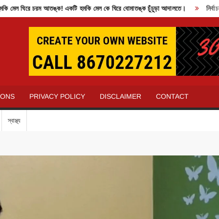
 ঘিরে চরম আতঙ্ক! একটি হমকি মেল কে ঘিরে বোমাতঙ্ক চুঁচুড়া আদালতে।
নির্বাচন কম
IONS
PRIVACY POLICY
DISCLAIMER
CONTACT
স্বাস্থ্য