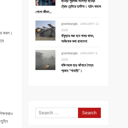
হাওড়া পুরসভা সংলগ্ন হাওড়া
ট্রেড সেন্টারে দুর্ঘটনা। হঠাৎ থমকে
গেলো জীবন…
grambangla
JANUARY 17,
2026
িকার করল।
বাঁকুড়ায় শুরু হবে পাথর খাদন,
ত্র
অভিষেক কথা রাখলেন!
grambangla
JANUARY 4,
2026
দক্ষিণবঙ্গে হাড় কাঁপাবে শৈত্য
প্রবাহ “পাহাড়ি”।
Search
িক্ষকরাও
for:
তুহিন