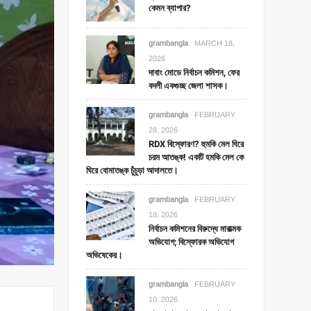
কেমন ব্যাপার?
grambangla
MARCH 18,
2026
দাবাং মোডে নির্বাচন কমিশন, ফের
বদলী একগুচ্ছ জেলা শাসক।
grambangla
FEBRUARY
28, 2026
RDX বিস্ফোরণ? হুমকি মেল ঘিরে
চরম আতঙ্ক! একটি হমকি মেল কে
ঘিরে বোমাতঙ্ক চুঁচুড়া আদালতে।
grambangla
FEBRUARY
18, 2026
নির্বাচন কমিশনের বিরুদ্ধে মারাত্মক
অভিযোগ; বিস্ফোরক অভিযোগ
অভিষেকের।
grambangla
FEBRUARY
10, 2026