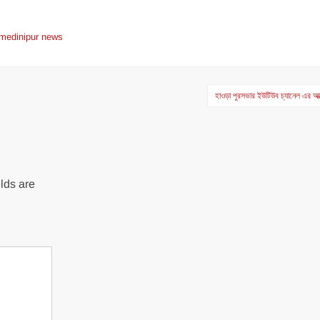
medinipur news
হাওড়া পুরসভার ইউটিউব চ্যানেল এর আ
lds are