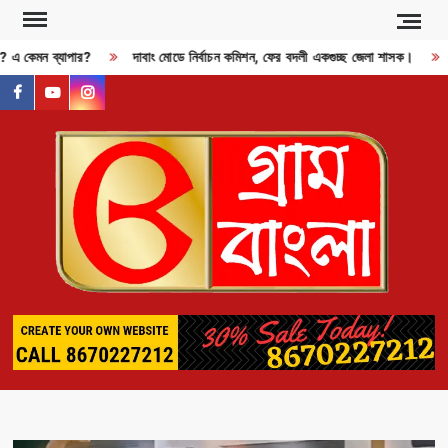
Skip
to
জী? এ কেমন ব্যাপার?
দাবাং মোডে নির্বাচন কমিশন, ফের বদলী একগুচ্ছ জেলা শাসক।
content
facebook
youtube
instagram
GR
BAN