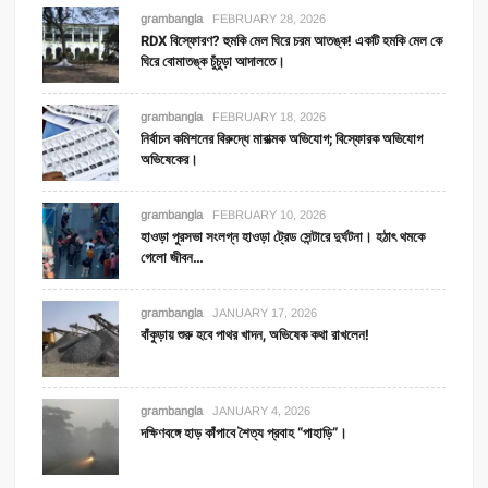
grambangla
FEBRUARY 28, 2026
RDX বিস্ফোরণ? হুমকি মেল ঘিরে চরম আতঙ্ক! একটি হমকি মেল কে
ঘিরে বোমাতঙ্ক চুঁচুড়া আদালতে।
grambangla
FEBRUARY 18, 2026
নির্বাচন কমিশনের বিরুদ্ধে মারাত্মক অভিযোগ; বিস্ফোরক অভিযোগ
অভিষেকের।
grambangla
FEBRUARY 10, 2026
হাওড়া পুরসভা সংলগ্ন হাওড়া ট্রেড সেন্টারে দুর্ঘটনা। হঠাৎ থমকে
গেলো জীবন…
grambangla
JANUARY 17, 2026
বাঁকুড়ায় শুরু হবে পাথর খাদন, অভিষেক কথা রাখলেন!
grambangla
JANUARY 4, 2026
দক্ষিণবঙ্গে হাড় কাঁপাবে শৈত্য প্রবাহ “পাহাড়ি”।