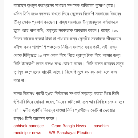
করেছেন তৃণমূল কংগ্রেসের সাধারণ সম্পাদক অভিষেক বন্দোপাধ্যায়।
এদিন তিনি মঞ্চে বক্তব্য রাখতে গিয়ে কেন্দ্রের বিজেপি সরকারের বিরুদ্ধে
তীব্র ক্ষোভ প্রকাশ করছেন। রাজ্য সরকারের উন্নয়নমূলক কর্মকান্ডকে
তুলে ধরার পাশাপাশি, কেন্দ্রের সরকারকে আক্রমণ করেন। রাজ্যে ১০০
দিনের কাজের বকেয়া টাকা না পাওয়ার জন্য কেন্দ্রীয় সরকারকে তীব্রভাবে
কটাক্ষ করার পাশাপাশি পঞ্চায়েত নির্বাচন সমাপ্ত হবার পরই, এই রাজ্য
থেকে দিল্লিতে ১০ লক্ষ লোক নিয়ে গিয়ে প্রাপ্য টাকা নিয়ে আসার জন্য
তিনি উদ্যোগী হবেন বলেও মঞ্চে ঘোষণা করেন। তিনি বলেন রাজ্যের মানুষ
তৃণমূল কংগ্রেসের সাথেই আছে। বিজেপি মুখে বড় বড় কথা বলে কাজ
করে না।
দলের বিরুদ্ধে প্রার্থী হওয়া নির্দলদের সম্পর্কে মন্তব্য করতে গিয়ে তিনি
হুঁশিয়ারি দিয়ে ঘোষনা করেন, “এদের কাউকেই দলে আর ফিরিয়ে নেওয়া হবে
না”। দলীয় প্রার্থীর বিরুদ্ধে যাওয়া নির্দল প্রার্থীদের ভোট না দেওয়ার
জন্যও তিনি আবেদন করেন।
abhisek banerjee
Gram Bangla News
paschim
medinipur news
WB Panchayat Election