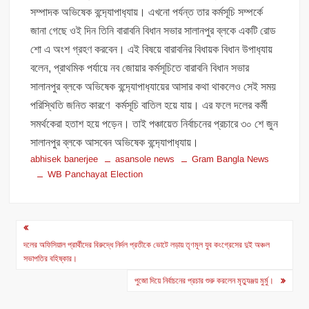
সম্পাদক অভিষেক বন্দ‍্যোপাধ‍্যায়। এখনো পর্যন্ত তার কর্মসূচি সম্পর্কে
জানা গেছে ওই দিন তিনি বারাবনি বিধান সভার সালানপুর ব্লকে একটি রোড
শো এ অংশ গ্রহণ করবেন। এই বিষয়ে বারাবনির বিধায়ক বিধান উপাধ‍্যায়
বলেন, প্রাথমিক পর্যায়ে নব জোয়ার কর্মসূচিতে বারাবনি বিধান সভার
সালানপুর ব্লকে অভিষেক বন্দ‍্যোপাধ‍্যায়ের আসার কথা থাকলেও সেই সময়
পরিস্থিতি জনিত কারণে কর্মসূচি বাতিল হয়ে যায়। এর ফলে দলের কর্মী
সমর্থকেরা হতাশ হয়ে পড়েন। তাই পঞ্চায়েত নির্বাচনের প্রচারে ৩০ শে জুন
সালানপুর ব্লকে আসবেন অভিষেক বন্দ‍্যোপাধ‍্যায়।
abhisek banerjee
asansole news
Gram Bangla News
WB Panchayat Election
Post
navigation
দলের অফিসিয়াল প্রার্থীদের বিরুদ্ধে নির্দল প্রতীকে ভোটে লড়ায় তৃণমূল যুব কংগ্রেসের দুই অঞ্চল
সভাপতির বহিষ্কার।
পুজো দিয়ে নির্বাচনের প্রচার শুরু করলেন মৃত্যুঞ্জয় মুর্মু।