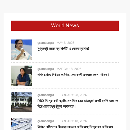
World News
grambangla
MAY 8, 2026
মুখ্যমন্ত্রী মমতা ব্যানার্জী? এ কেমন ব্যাপার?
grambangla
MARCH 18, 2026
দাবাং মোডে নির্বাচন কমিশন, ফের বদলী একগুচ্ছ জেলা শাসক।
grambangla
FEBRUARY 28, 2026
RDX বিস্ফোরণ? হুমকি মেল ঘিরে চরম আতঙ্ক! একটি হমকি মেল কে
ঘিরে বোমাতঙ্ক চুঁচুড়া আদালতে।
grambangla
FEBRUARY 18, 2026
নির্বাচন কমিশনের বিরুদ্ধে মারাত্মক অভিযোগ; বিস্ফোরক অভিযোগ