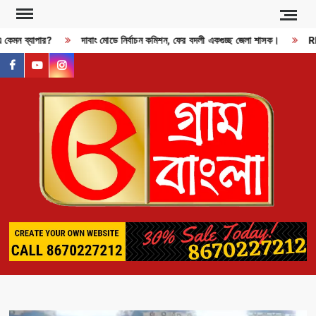
Skip
to
 কেমন ব্যাপার?
দাবাং মোডে নির্বাচন কমিশন, ফের বদলী একগুচ্ছ জেলা শাসক।
RDX 
content
facebook
youtube
instagram
GR
BAN