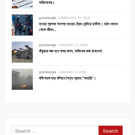
অভিষেকের।
grambangla
FEBRUARY 10, 2026
হাওড়া পুরসভা সংলগ্ন হাওড়া ট্রেড সেন্টারে দুর্ঘটনা। হঠাৎ থমকে
গেলো জীবন…
grambangla
JANUARY 17, 2026
বাঁকুড়ায় শুরু হবে পাথর খাদন, অভিষেক কথা রাখলেন!
grambangla
JANUARY 4, 2026
দক্ষিণবঙ্গে হাড় কাঁপাবে শৈত্য প্রবাহ “পাহাড়ি”।
Search