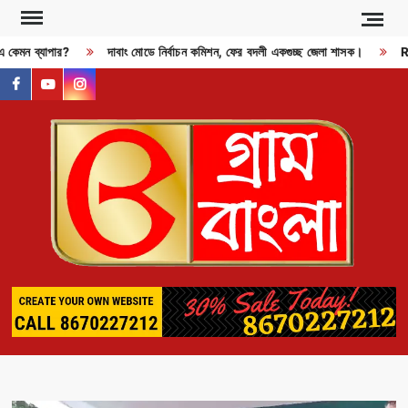
Skip
to
 এ কেমন ব্যাপার?
দাবাং মোডে নির্বাচন কমিশন, ফের বদলী একগুচ্ছ জেলা শাসক।
RDX
content
facebook
youtube
instagram
GR
BAN