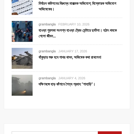
নির্বাচন কমিশনের বিরুদ্ধে মারাত্মক অভিযোগ; বিস্ফোরক অভিযোগ
অভিষেকের।
grambangla
FEBRUARY 10, 2026
হাওড়া পুরসভা সংলগ্ন হাওড়া ট্রেড সেন্টারে দুর্ঘটনা। হঠাৎ থমকে
গেলো জীবন…
grambangla
JANUARY 17, 2026
বাঁকুড়ায় শুরু হবে পাথর খাদন, অভিষেক কথা রাখলেন!
grambangla
JANUARY 4, 2026
দক্ষিণবঙ্গে হাড় কাঁপাবে শৈত্য প্রবাহ “পাহাড়ি”।