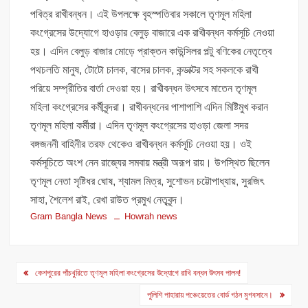
পবিত্র রাখীবন্ধন। এই উপলক্ষে বৃহস্পতিবার সকালে তৃণমূল মহিলা
কংগ্রেসের উদ্যোগে হাওড়ার বেলুড় বাজারে এক রাখীবন্ধন কর্মসূচি নেওয়া
হয়। এদিন বেলুড় বাজার মোড়ে প্রাক্তন কাউন্সিলর পল্টু বণিকের নেতৃত্বে
পথচলতি মানুষ, টোটো চালক, বাসের চালক, কন্ডাক্টর সহ সকলকে রাখী
পরিয়ে সম্প্রীতির বার্তা দেওয়া হয়। রাখীবন্ধন উৎসবে মাতেন তৃণমূল
মহিলা কংগ্রেসের কর্মীবৃন্দরা। রাখীবন্ধনের পাশাপাশি এদিন মিষ্টিমুখ করান
তৃণমূল মহিলা কর্মীরা। এদিন তৃণমূল কংগ্রেসের হাওড়া জেলা সদর
বঙ্গজননী বাহিনীর তরফ থেকেও রাখীবন্ধন কর্মসূচি নেওয়া হয়। ওই
কর্মসূচিতে অংশ নেন রাজ্যের সমবায় মন্ত্রী অরূপ রায়। উপস্থিত ছিলেন
তৃণমূল নেতা সৃষ্টিধর ঘোষ, শ্যামল মিত্র, সুশোভন চট্টোপাধ্যায়, সুরজিৎ
সাহা, শৈলেশ রাই, রেখা রাউত প্রমুখ নেতৃবৃন্দ।
Gram Bangla News
Howrah news
Post
কেশপুরের পাঁচখুরিতে তৃণমূল মহিলা কংগ্রেসের উদ্যোগে রাখি বন্ধন উৎসব পালন!
navigation
পুলিশি পাহারায় পঞ্চেয়েতের বোর্ড গঠন মুগবসানে।