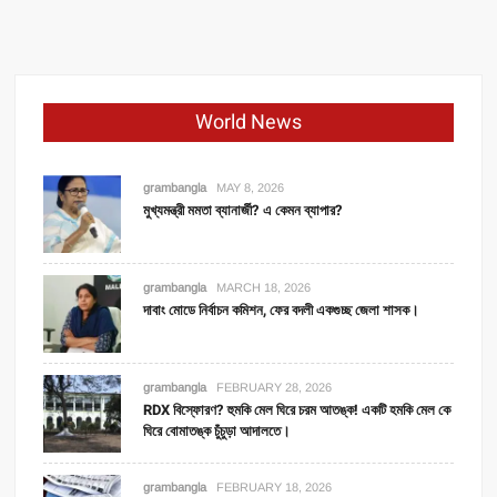
World News
grambangla
MAY 8, 2026
মুখ্যমন্ত্রী মমতা ব্যানার্জী? এ কেমন ব্যাপার?
grambangla
MARCH 18, 2026
দাবাং মোডে নির্বাচন কমিশন, ফের বদলী একগুচ্ছ জেলা শাসক।
grambangla
FEBRUARY 28, 2026
RDX বিস্ফোরণ? হুমকি মেল ঘিরে চরম আতঙ্ক! একটি হমকি মেল কে
ঘিরে বোমাতঙ্ক চুঁচুড়া আদালতে।
grambangla
FEBRUARY 18, 2026