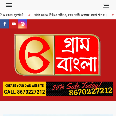
Skip
to
জী? এ কেমন ব্যাপার?
দাবাং মোডে নির্বাচন কমিশন, ফের বদলী একগুচ্ছ জেলা শাসক।
content
facebook
youtube
instagram
GR
BAN