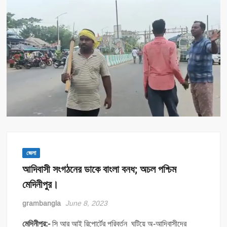
জেলা
আদিবাসী সংগঠনের ডাকে বাংলা বনধ; অচল পশ্চিম
মেদিনীপুর।
grambangla
June 8, 2023
মেদিনীপুর:-
সি আর আই রিপোর্টের পরিবর্তন ঘটিয়ে অ-আদিবাসীদের