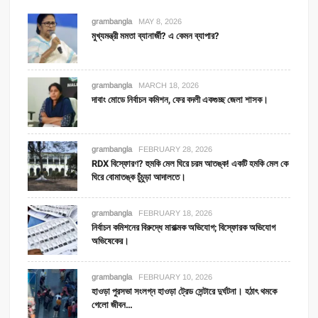
grambangla
MAY 8, 2026
মুখ্যমন্ত্রী মমতা ব্যানার্জী? এ কেমন ব্যাপার?
grambangla
MARCH 18, 2026
দাবাং মোডে নির্বাচন কমিশন, ফের বদলী একগুচ্ছ জেলা শাসক।
grambangla
FEBRUARY 28, 2026
RDX বিস্ফোরণ? হুমকি মেল ঘিরে চরম আতঙ্ক! একটি হমকি মেল কে
ঘিরে বোমাতঙ্ক চুঁচুড়া আদালতে।
grambangla
FEBRUARY 18, 2026
নির্বাচন কমিশনের বিরুদ্ধে মারাত্মক অভিযোগ; বিস্ফোরক অভিযোগ
অভিষেকের।
grambangla
FEBRUARY 10, 2026
হাওড়া পুরসভা সংলগ্ন হাওড়া ট্রেড সেন্টারে দুর্ঘটনা। হঠাৎ থমকে
গেলো জীবন…