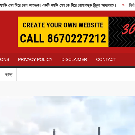
ল ঘিরে চরম আতঙ্ক! একটি হমকি মেল কে ঘিরে বোমাতঙ্ক চুঁচুড়া আদালতে।
নির্বাচন ক
IONS
PRIVACY POLICY
DISCLAIMER
CONTACT
স্বাস্থ্য