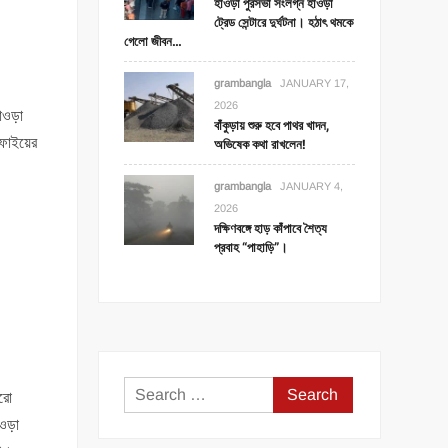
হাওড়া পুরসভা সংলগ্ন হাওড়া
ট্রেড সেন্টারে দুর্ঘটনা। হঠাৎ থমকে
গেলো জীবন…
grambangla
JANUARY 17,
2026
াওড়া
বাঁকুড়ায় শুরু হবে পাথর খাদন,
াফাইয়ের
অভিষেক কথা রাখলেন!
grambangla
JANUARY 4,
2026
দক্ষিণবঙ্গে হাড় কাঁপাবে শৈত্য
প্রবাহ “পাহাড়ি”।
Search
ুরো
for:
াওড়া