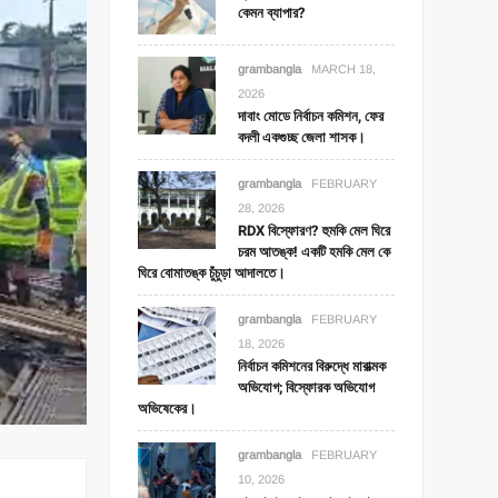
কেমন ব্যাপার?
grambangla
MARCH 18,
2026
দাবাং মোডে নির্বাচন কমিশন, ফের
বদলী একগুচ্ছ জেলা শাসক।
grambangla
FEBRUARY
28, 2026
RDX বিস্ফোরণ? হুমকি মেল ঘিরে
চরম আতঙ্ক! একটি হমকি মেল কে
ঘিরে বোমাতঙ্ক চুঁচুড়া আদালতে।
grambangla
FEBRUARY
18, 2026
নির্বাচন কমিশনের বিরুদ্ধে মারাত্মক
অভিযোগ; বিস্ফোরক অভিযোগ
অভিষেকের।
grambangla
FEBRUARY
10, 2026