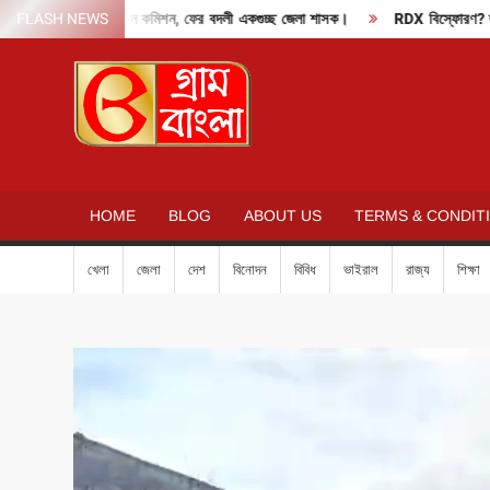
Skip
দাবাং মোডে নির্বাচন কমিশন, ফের বদলী একগুচ্ছ জেলা শাসক।
FLASH NEWS
RDX বিস্ফোরণ? হুমকি মে
to
content
GRAM
BANGLA
HOME
BLOG
ABOUT US
TERMS & CONDIT
খেলা
জেলা
দেশ
বিনোদন
বিবিধ
ভাইরাল
রাজ্য
শিক্ষা