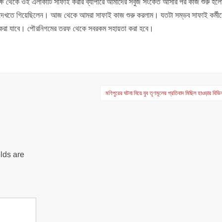
র পক্ষ থেকে ওই এলাকাটি সাফাই করার ব্যাপারে আমাদের সবুজ সংকেত আসার পর কাজ শুরু হ
দেখতে গিয়েছিলেন। আজ থেকে আমরা সাফাই কাজ শুরু করলাম। যতটা সম্ভব সাফাই কর্মী
ষ করা যাবে। পৌরনিগমের তরফ থেকে সবরকম সহায়তা করা হবে।
মণিপুরের ঘটনা নিয়ে যুব তৃণমূলের প্রতিবাদ মিছিল হাওড়ার বিভি
lds are