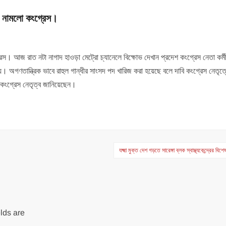
ে নামলো কংগ্রেস।
রেস। আজ রাত নটা নাগাদ হাওড়া মেট্রো চ্যানেলে বিক্ষোভ দেখান প্রদেশ কংগ্রেস নেতা কর্ম
করা হয়। অগণতান্ত্রিক ভাবে রাহুল গান্ধীর সাংসদ পদ খারিজ করা হয়েছে বলে দাবি কংগ্রেস নেতৃত
ে কংগ্রেস নেতৃত্ব জানিয়েছেন।
যক্ষ্মা মুক্ত দেশ গড়তে সারেঙ্গা ব্লক স্বাস্থ্যকেন্দ্রের ব
lds are