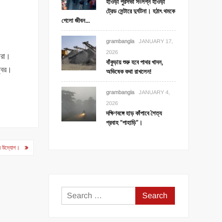
হাওড়া পুরসভা সংলগ্ন হাওড়া
ট্রেড সেন্টারে দুর্ঘটনা। হঠাৎ থমকে
গেলো জীবন…
grambangla
JANUARY 17,
2026
ীরা।
বাঁকুড়ায় শুরু হবে পাথর খাদন,
্বের।
অভিষেক কথা রাখলেন!
grambangla
JANUARY 4,
2026
দক্ষিণবঙ্গে হাড় কাঁপাবে শৈত্য
প্রবাহ “পাহাড়ি”।
িশেষ উদ্যোগ।
Search
for: