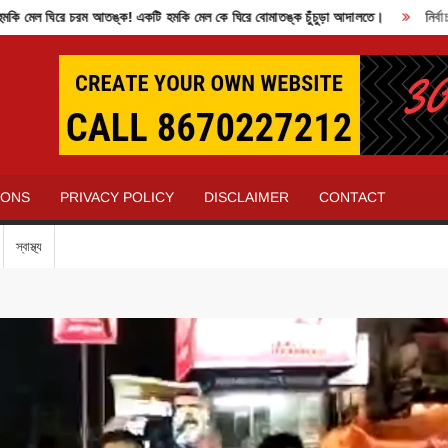
ল ঘিরে চরম আতঙ্ক! একটি হমকি মেল কে ঘিরে বোমাতঙ্ক চুঁচুড়া আদালতে।
নির্বাচন ক
IONS
PRIVACY POLICY
DISCLAIMER
CONTACT
স্বাস্থ্য