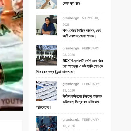
কেমন ব্যাপার?
grambangla
MARCH 18,
2026
দাবাং মোডে নির্বাচন কমিশন, ফের
বদলী একগুচ্ছ জেলা শাসক।
grambangla
FEBRUARY
28, 2026
RDX বিস্ফোরণ? হুমকি মেল ঘিরে
চরম আতঙ্ক! একটি হমকি মেল কে
ঘিরে বোমাতঙ্ক চুঁচুড়া আদালতে।
grambangla
FEBRUARY
18, 2026
নির্বাচন কমিশনের বিরুদ্ধে মারাত্মক
অভিযোগ; বিস্ফোরক অভিযোগ
অভিষেকের।
grambangla
FEBRUARY
10, 2026