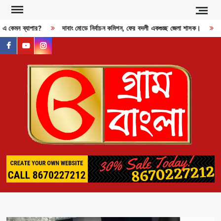
Skip
to
ী? এ কেমন ব্যাপার?
দাবাং মোডে নির্বাচন কমিশন, ফের বদলী একগুচ্ছ জেলা শাসক।
R
content
facebook
youtube
instagram
GR
BAN