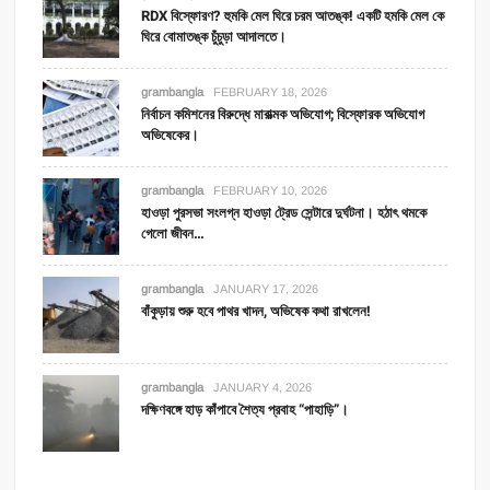
RDX বিস্ফোরণ? হুমকি মেল ঘিরে চরম আতঙ্ক! একটি হমকি মেল কে
ঘিরে বোমাতঙ্ক চুঁচুড়া আদালতে।
grambangla
FEBRUARY 18, 2026
নির্বাচন কমিশনের বিরুদ্ধে মারাত্মক অভিযোগ; বিস্ফোরক অভিযোগ
অভিষেকের।
grambangla
FEBRUARY 10, 2026
হাওড়া পুরসভা সংলগ্ন হাওড়া ট্রেড সেন্টারে দুর্ঘটনা। হঠাৎ থমকে
গেলো জীবন…
grambangla
JANUARY 17, 2026
বাঁকুড়ায় শুরু হবে পাথর খাদন, অভিষেক কথা রাখলেন!
grambangla
JANUARY 4, 2026
দক্ষিণবঙ্গে হাড় কাঁপাবে শৈত্য প্রবাহ “পাহাড়ি”।