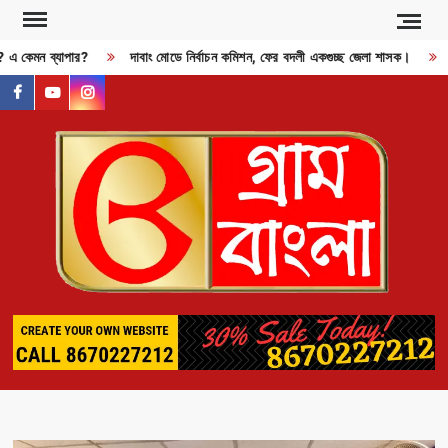
Skip
to
ী? এ কেমন ব্যাপার?
দাবাং মোডে নির্বাচন কমিশন, ফের বদলী একগুচ্ছ জেলা শাসক।
R
content
facebook
youtube
instagram
GR
BAN