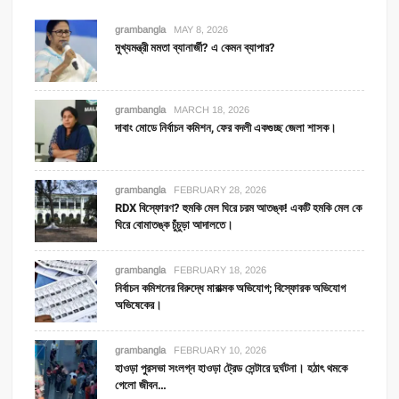
grambangla
MAY 8, 2026
মুখ্যমন্ত্রী মমতা ব্যানার্জী? এ কেমন ব্যাপার?
grambangla
MARCH 18, 2026
দাবাং মোডে নির্বাচন কমিশন, ফের বদলী একগুচ্ছ জেলা শাসক।
grambangla
FEBRUARY 28, 2026
RDX বিস্ফোরণ? হুমকি মেল ঘিরে চরম আতঙ্ক! একটি হমকি মেল কে
ঘিরে বোমাতঙ্ক চুঁচুড়া আদালতে।
grambangla
FEBRUARY 18, 2026
নির্বাচন কমিশনের বিরুদ্ধে মারাত্মক অভিযোগ; বিস্ফোরক অভিযোগ
অভিষেকের।
grambangla
FEBRUARY 10, 2026
হাওড়া পুরসভা সংলগ্ন হাওড়া ট্রেড সেন্টারে দুর্ঘটনা। হঠাৎ থমকে
গেলো জীবন…