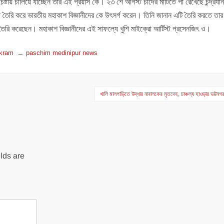
টায় চালিয়ে যাচ্ছেন তার এই প্রয়াস কে। ২৩ শে আগস্ট চাঁদের মাটিতে পা রেখেছে চন্দ্রযা
্লিকা তৈরি করে ভারতীয় মহাকাশ বিজ্ঞানীদের কে উৎসর্গ করেন। তিনি জানান এটি তৈরি করতে তা
 তৈরি করেছেন। মহাকাশ বিজ্ঞানীদের এই সাফল্যে খুশি মাইক্রো আর্টিস্ট প্রসেনজিৎ ও।
ikram
paschim medinipur news
খালি মালগাড়িতে উদ্ধার নাবালকের মৃতদেহ, চাঞ্চল্য হাওড়ার ভট্টনগ
lds are