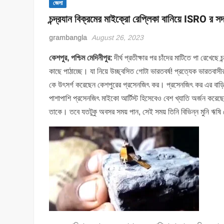
জেলা
চন্দ্রযান বিক্রমের মাইক্রো রেপ্লিকা বানিয়ে ISRO র 
grambangla
August 26, 2023
কেশপুর, পশ্চিম মেদিনীপুর:
দীর্ঘ প্রতীক্ষার পর চাঁদের মাটিতে পা রেখেছে চন
কাছে পাঠাচ্ছে। যা নিয়ে উচ্ছ্বসিত গোটা ভারতবর্ষ! প্রত্যেক ভারতবাসী
কে উৎসর্গ করেছেন কেশপুরের প্রসেনজিৎ কর। প্রসেনজিৎ কর এর বাড়ি 
পাশাপাশি প্রসেনজিৎ মাইকো আর্টিস্ট হিসেবেও বেশ খ্যাতি অর্জন করে
তাকে। তবে যতটুকু অবসর সময় পান, সেই সময় তিনি বিভিন্ন মুনি ঋষি থ