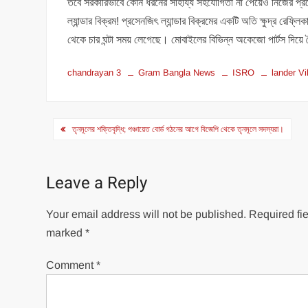
তবে সরকারিভাবে কোন ধরনের সাহায্য সহযোগিতা না পেয়েও নিজের প্রচেষ্
ল্যান্ডার বিক্রম! প্রসেনজিৎ ল্যান্ডার বিক্রমের একটি অতি ক্ষুদ্র রেফ
থেকে চার ঘন্টা সময় লেগেছে। মোবাইলের বিভিন্ন অকেজো পার্টস দিয়ে
chandrayan 3
Gram Bangla News
ISRO
lander V
Post
তৃনমূলের শক্তিবৃদ্ধি; পঞ্চায়েত বোর্ড গঠনের আগে বিজেপি থেকে তৃনমূলে সদস্যরা।
navigation
Leave a Reply
Your email address will not be published.
Required fie
marked
*
Comment
*