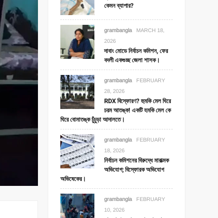
কেমন ব্যাপার?
grambangla
MARCH 18,
2026
দাবাং মোডে নির্বাচন কমিশন, ফের
বদলী একগুচ্ছ জেলা শাসক।
grambangla
FEBRUARY
28, 2026
RDX বিস্ফোরণ? হুমকি মেল ঘিরে
চরম আতঙ্ক! একটি হমকি মেল কে
ঘিরে বোমাতঙ্ক চুঁচুড়া আদালতে।
grambangla
FEBRUARY
18, 2026
নির্বাচন কমিশনের বিরুদ্ধে মারাত্মক
অভিযোগ; বিস্ফোরক অভিযোগ
অভিষেকের।
grambangla
FEBRUARY
10, 2026