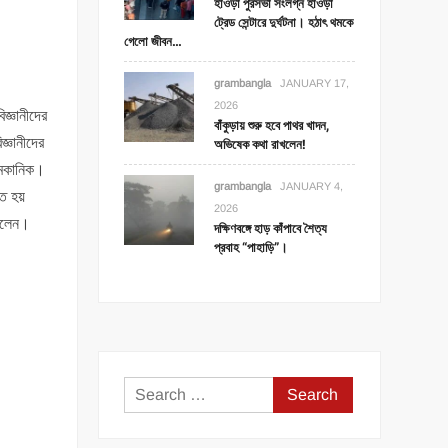
হাওড়া পুরসভা সংলগ্ন হাওড়া
ট্রেড সেন্টারে দুর্ঘটনা। হঠাৎ থমকে
গেলো জীবন…
grambangla
JANUARY 17,
2026
িজ্ঞানীদের
বাঁকুড়ায় শুরু হবে পাথর খাদন,
জ্ঞানীদের
অভিষেক কথা রাখলেন!
 মেকানিক।
grambangla
JANUARY 4,
ে হয়
2026
তোলেন।
দক্ষিণবঙ্গে হাড় কাঁপাবে শৈত্য
প্রবাহ “পাহাড়ি”।
Search
for: