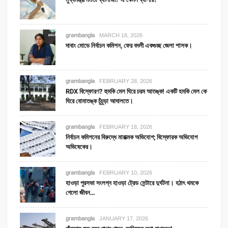
grambangla
MARCH 18, 2026
দাবাং মোডে নির্বাচন কমিশন, ফের বদলী একগুচ্ছ জেলা শাসক।
grambangla
FEBRUARY 28, 2026
RDX বিস্ফোরণ? হুমকি মেল ঘিরে চরম আতঙ্ক! একটি হমকি মেল কে
ঘিরে বোমাতঙ্ক চুঁচুড়া আদালতে।
grambangla
FEBRUARY 18, 2026
নির্বাচন কমিশনের বিরুদ্ধে মারাত্মক অভিযোগ; বিস্ফোরক অভিযোগ
অভিষেকের।
grambangla
FEBRUARY 10, 2026
হাওড়া পুরসভা সংলগ্ন হাওড়া ট্রেড সেন্টারে দুর্ঘটনা। হঠাৎ থমকে
গেলো জীবন…
grambangla
JANUARY 17, 2026