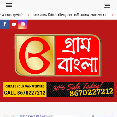
Skip
to
ী? এ কেমন ব্যাপার?
দাবাং মোডে নির্বাচন কমিশন, ফের বদলী একগুচ্ছ জেলা শাসক।
content
facebook
youtube
instagram
GR
BAN