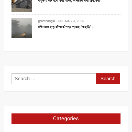
বাঁকুড়ায় শুরু হবে পাথর খাদন, অভিষেক কথা রাখলেন!
grambangla
JANUARY 4, 2026
দক্ষিণবঙ্গে হাড় কাঁপাবে শৈত্য প্রবাহ “পাহাড়ি”।
Search
for:
Categories