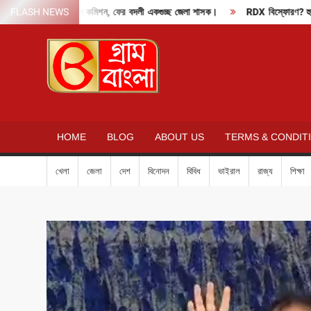
Skip
দাবাং মোডে নির্বাচন কমিশন, ফের বদলী একগুচ্ছ জেলা শাসক।
FLASH NEWS
RDX বিস্ফোরণ? হুমকি মেল
to
content
GRAM
BANGLA
HOME
BLOG
ABOUT US
TERMS & CONDIT
খেলা
জেলা
দেশ
বিনোদন
বিবিধ
ভাইরাল
রাজ্য
শিক্ষা