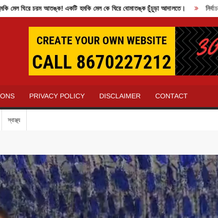
 ঘিরে চরম আতঙ্ক! একটি হমকি মেল কে ঘিরে বোমাতঙ্ক চুঁচুড়া আদালতে।
নির্বাচন কম
IONS
PRIVACY POLICY
DISCLAIMER
CONTACT
স্বাস্থ্য