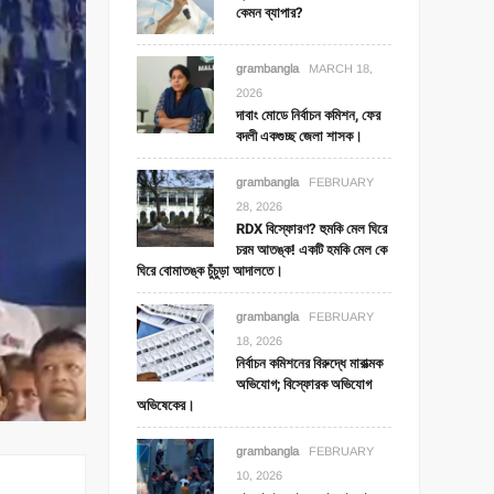
কেমন ব্যাপার?
grambangla
MARCH 18,
2026
দাবাং মোডে নির্বাচন কমিশন, ফের
বদলী একগুচ্ছ জেলা শাসক।
grambangla
FEBRUARY
28, 2026
RDX বিস্ফোরণ? হুমকি মেল ঘিরে
চরম আতঙ্ক! একটি হমকি মেল কে
ঘিরে বোমাতঙ্ক চুঁচুড়া আদালতে।
grambangla
FEBRUARY
18, 2026
নির্বাচন কমিশনের বিরুদ্ধে মারাত্মক
অভিযোগ; বিস্ফোরক অভিযোগ
অভিষেকের।
grambangla
FEBRUARY
10, 2026