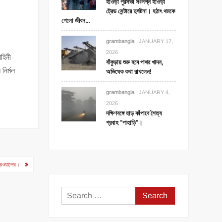
হাওড়া পুরসভা সংলগ্ন হাওড়া
ট্রেড সেন্টারে দুর্ঘটনা। হঠাৎ থমকে
গেলো জীবন…
grambangla
JANUARY 17,
2026
াহিনী
বাঁকুড়ায় শুরু হবে পাথর খাদন,
নির্মল
অভিষেক কথা রাখলেন!
grambangla
JANUARY 4,
2026
দক্ষিণবঙ্গে হাড় কাঁপাবে শৈত্য
প্রবাহ “পাহাড়ি”।
্রেওয়ালের।
Search
for: