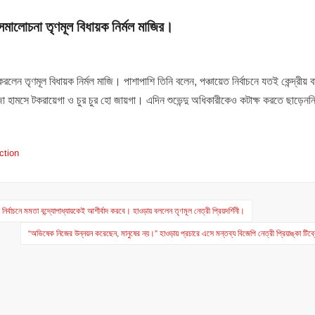
সমালোচনা তৃণমূল বিধায়ক নির্মল মাজির।
 তৃণমূল বিধায়ক নির্মল মাজি। পাশাপাশি তিনি বলেন, পঞ্চায়েত নির্বাচনে যতই কেন্দ্রীয় ব
মসে টকরায়েগা ও চুর চুর হো জায়গা। এদিন শুভেন্দু অধিকারীকেও কটাক্ষ করতে ছাড়েননি 
ction
য়েত নির্বাচনে মমতা বন্দ্যোপাধ্যায়কেই আশীর্বাদ করবে। হাওড়ায় বললেন তৃণমূল নেত্রী প্রিয়দর্শিনী।
“অভিষেক নিজের উন্নয়ন করেছেন, মানুষের নয়।” হাওড়ায় প্রচারে এসে মন্তব্য বিজেপি নেত্রী প্রিয়াঙ্কা টিব