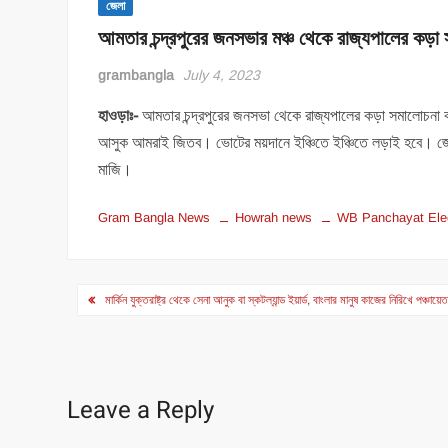
জেলা
আমতার চন্দ্রপুরের জনসভার মঞ্চ থেকে রাজ্যপালের কড়া 
grambangla
July 4, 2023
হাওড়াঃ-
আমতার চন্দ্রপুরের জনসভা থেকে রাজ্যপালের কড়া সমালোচনা করলেন
আসুক আমরাই জিতব। ভোটের ময়দানে ইঞ্চিতে ইঞ্চিতে লড়াই হবে। জো হা
মাজি।
Gram Bangla News
Howrah news
WB Panchayat Ele
Post
মার্কিন যুক্তরাষ্ট্র থেকে সেনা আনুক বা স্কটল্যান্ড ইয়ার্ড, বাংলার মানুষ কাজের নিরিখে পঞ্চা
navigation
Leave a Reply