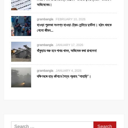
অভিষেকের।
grambangla
FEBRUARY 10, 2026
হাওড়া পুরসভা সংলগ্ন হাওড়া ট্রেড সেন্টারে দুর্ঘটনা। হঠাৎ থমকে
গেলো জীবন…
grambangla
JANUARY 17, 2026
বাঁকুড়ায় শুরু হবে পাথর খাদন, অভিষেক কথা রাখলেন!
grambangla
JANUARY 4, 2026
দক্ষিণবঙ্গে হাড় কাঁপাবে শৈত্য প্রবাহ “পাহাড়ি”।
Search