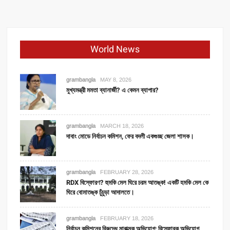
World News
grambangla
MAY 8, 2026
মুখ্যমন্ত্রী মমতা ব্যানার্জী? এ কেমন ব্যাপার?
grambangla
MARCH 18, 2026
দাবাং মোডে নির্বাচন কমিশন, ফের বদলী একগুচ্ছ জেলা শাসক।
grambangla
FEBRUARY 28, 2026
RDX বিস্ফোরণ? হুমকি মেল ঘিরে চরম আতঙ্ক! একটি হমকি মেল কে
ঘিরে বোমাতঙ্ক চুঁচুড়া আদালতে।
grambangla
FEBRUARY 18, 2026
নির্বাচন কমিশনের বিরুদ্ধে মারাত্মক অভিযোগ; বিস্ফোরক অভিযোগ