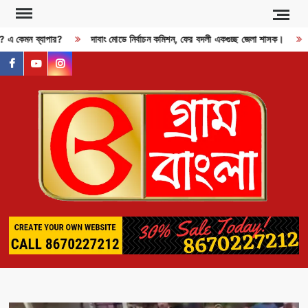
Skip
to
জী? এ কেমন ব্যাপার?
দাবাং মোডে নির্বাচন কমিশন, ফের বদলী একগুচ্ছ জেলা শাসক।
content
facebook
youtube
instagram
GR
BAN