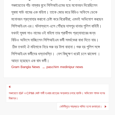
পঞ্চায়েতের পাঁচ নাম্বার বুথে সিপিআইএমের হয়ে মনোনয়ন দিয়েছিলেন
সুষমা সাউ নামের এক মহিলা। তাকে জোর করে বিডিও অফিসে ডেকে
মনোনয়ন প্রত্যাহার করানো চেষ্টা করে বিরোধীরা; এমনই অভিযোগ করছেন
সিপিআইএম এর। ঘটনাস্থলে এসে পৌঁছায় দাসপুর থানার পুলিশ বাহিনী।
যখনই সুষমা সাও নামের ওই মহিলা তার প্রার্থীপদ প্রত্যাহারের জন্য
বিডিও অফিসে যাচ্ছিলেন সিপিআইএম কর্মী সমর্থকেরা বাধা দিতে যায়।
ঠিক তখনই ঐ মহিলাকে নিয়ে শুরু হয় টালা বাহানা। শুরু হয় পুলিশ সঙ্গে
সিপিআইএম কর্মীদের ধস্তাধস্তি। বেশ কিছুক্ষণ ধরেই চলে ঝামেলা ।
আহত হয়েছেন এক বাম কর্মী।
Gram Bangla News
paschim medinipur news
Post
navigation
পঞ্চায়েতে ISF ও CPIM জোট পার্থী হওয়ায় রাত্রের অন্ধকারে চলছে হুমকি। অভিযোগ শাসক দলের
বিরুদ্ধে।
মেদিনীপুরে সাড়ম্বরে পালিত হলো রথযাত্রা।