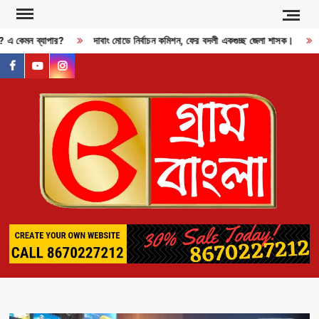
Skip
to
ী? এ কেমন ব্যাপার?
দাবাং মোডে নির্বাচন কমিশন, ফের বদলী একগুচ্ছ জেলা শাসক।
content
facebook
youtube
instagram
GR
BAN