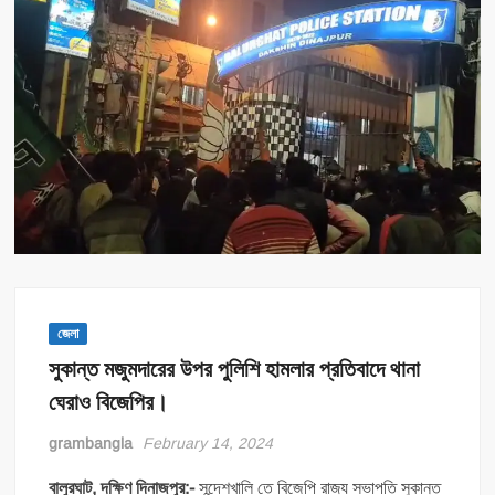
জেলা
সুকান্ত মজুমদারের উপর পুলিশি হামলার প্রতিবাদে থানা
ঘেরাও বিজেপির।
grambangla
February 14, 2024
বালুরঘাট
,
দক্ষিণ
দিনাজপুর
:-
সন্দেশখালি তে বিজেপি রাজ্য সভাপতি সুকান্ত