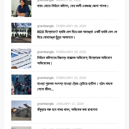
দাবাং মোডে নির্বাচন কমিশন, ফের বদলী একগুচ্ছ জেলা শাসক।
grambangla
FEBRUARY 28, 2026
RDX বিস্ফোরণ? হুমকি মেল ঘিরে চরম আতঙ্ক! একটি হমকি মেল কে
ঘিরে বোমাতঙ্ক চুঁচুড়া আদালতে।
grambangla
FEBRUARY 18, 2026
নির্বাচন কমিশনের বিরুদ্ধে মারাত্মক অভিযোগ; বিস্ফোরক অভিযোগ
অভিষেকের।
grambangla
FEBRUARY 10, 2026
হাওড়া পুরসভা সংলগ্ন হাওড়া ট্রেড সেন্টারে দুর্ঘটনা। হঠাৎ থমকে
গেলো জীবন…
grambangla
JANUARY 17, 2026
বাঁকুড়ায় শুরু হবে পাথর খাদন, অভিষেক কথা রাখলেন!