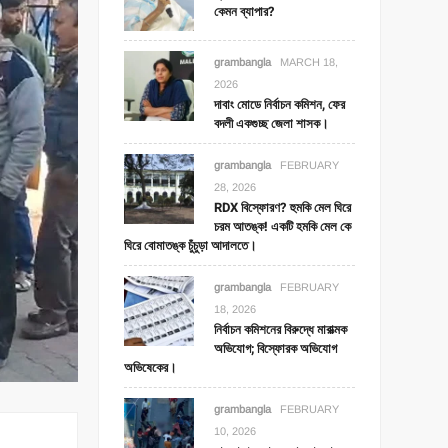
কেমন ব্যাপার?
grambangla
MARCH 18,
2026
দাবাং মোডে নির্বাচন কমিশন, ফের
বদলী একগুচ্ছ জেলা শাসক।
grambangla
FEBRUARY
28, 2026
RDX বিস্ফোরণ? হুমকি মেল ঘিরে
চরম আতঙ্ক! একটি হমকি মেল কে
ঘিরে বোমাতঙ্ক চুঁচুড়া আদালতে।
grambangla
FEBRUARY
18, 2026
নির্বাচন কমিশনের বিরুদ্ধে মারাত্মক
অভিযোগ; বিস্ফোরক অভিযোগ
অভিষেকের।
grambangla
FEBRUARY
10, 2026