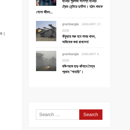
হাওড়া পুরসভা সংলগ্ন হাওড়া
ট্রেড সেন্টারে দুর্ঘটনা। হঠাৎ থমকে
গেলো জীবন…
grambangla
JANUARY 17,
2026
ডাক।
বাঁকুড়ায় শুরু হবে পাথর খাদন,
অভিষেক কথা রাখলেন!
grambangla
JANUARY 4,
2026
দক্ষিণবঙ্গে হাড় কাঁপাবে শৈত্য
প্রবাহ “পাহাড়ি”।
Search
for: