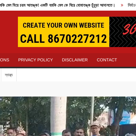
 ঘিরে চরম আতঙ্ক! একটি হমকি মেল কে ঘিরে বোমাতঙ্ক চুঁচুড়া আদালতে।
নির্বাচন কম
IONS
PRIVACY POLICY
DISCLAIMER
CONTACT
স্বাস্থ্য