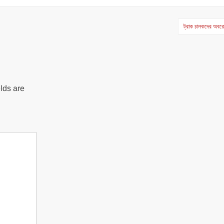
ট্রাক চালকদের অব
lds are