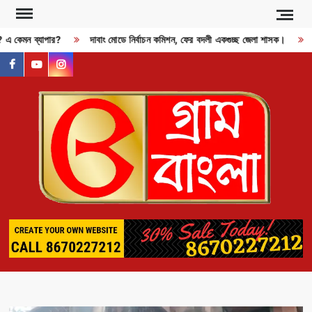
Skip
to
ী? এ কেমন ব্যাপার?
দাবাং মোডে নির্বাচন কমিশন, ফের বদলী একগুচ্ছ জেলা শাসক।
R
content
facebook
youtube
instagram
GR
BAN