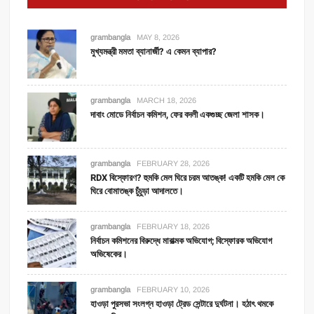
grambangla
MAY 8, 2026
মুখ্যমন্ত্রী মমতা ব্যানার্জী? এ কেমন ব্যাপার?
grambangla
MARCH 18, 2026
দাবাং মোডে নির্বাচন কমিশন, ফের বদলী একগুচ্ছ জেলা শাসক।
grambangla
FEBRUARY 28, 2026
RDX বিস্ফোরণ? হুমকি মেল ঘিরে চরম আতঙ্ক! একটি হমকি মেল কে
ঘিরে বোমাতঙ্ক চুঁচুড়া আদালতে।
grambangla
FEBRUARY 18, 2026
নির্বাচন কমিশনের বিরুদ্ধে মারাত্মক অভিযোগ; বিস্ফোরক অভিযোগ
অভিষেকের।
grambangla
FEBRUARY 10, 2026
হাওড়া পুরসভা সংলগ্ন হাওড়া ট্রেড সেন্টারে দুর্ঘটনা। হঠাৎ থমকে