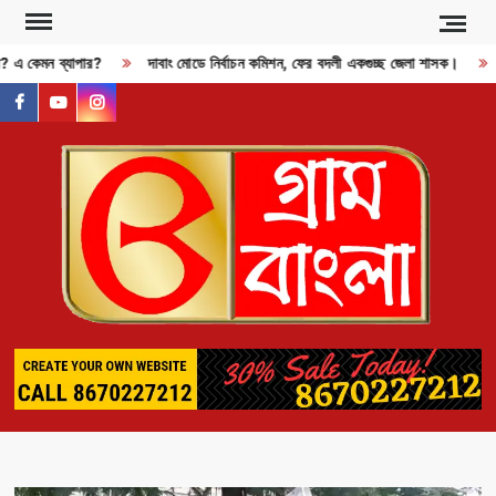
Skip
to
জী? এ কেমন ব্যাপার?
দাবাং মোডে নির্বাচন কমিশন, ফের বদলী একগুচ্ছ জেলা শাসক।
content
facebook
youtube
instagram
GR
BAN