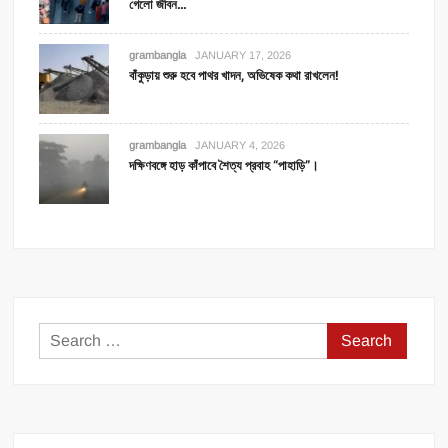
গেলো জীবন…
grambangla
JANUARY 17, 2026
বাঁকুড়ায় শুরু হবে পাথর খাদন, অভিষেক কথা রাখলেন!
grambangla
JANUARY 4, 2026
দক্ষিণবঙ্গে হাড় কাঁপাবে শৈত্য প্রবাহ “পাহাড়ি”।
Search
for: