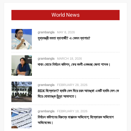
World News
grambangla
MAY 8, 2026
মুখ্যমন্ত্রী মমতা ব্যানার্জী? এ কেমন ব্যাপার?
grambangla
MARCH 18, 2026
দাবাং মোডে নির্বাচন কমিশন, ফের বদলী একগুচ্ছ জেলা শাসক।
grambangla
FEBRUARY 28, 2026
RDX বিস্ফোরণ? হুমকি মেল ঘিরে চরম আতঙ্ক! একটি হমকি মেল কে
ঘিরে বোমাতঙ্ক চুঁচুড়া আদালতে।
grambangla
FEBRUARY 18, 2026
নির্বাচন কমিশনের বিরুদ্ধে মারাত্মক অভিযোগ; বিস্ফোরক অভিযোগ
অভিষেকের।