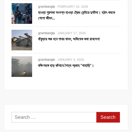
grambangla
FEBRUARY 10, 2026
হাওড়া পুরসভা সংলগ্ন হাওড়া ট্রেড সেন্টারে দুর্ঘটনা। হঠাৎ থমকে
গেলো জীবন…
grambangla
JANUARY 17, 2026
বাঁকুড়ায় শুরু হবে পাথর খাদন, অভিষেক কথা রাখলেন!
grambangla
JANUARY 4, 2026
দক্ষিণবঙ্গে হাড় কাঁপাবে শৈত্য প্রবাহ “পাহাড়ি”।
Search
for: