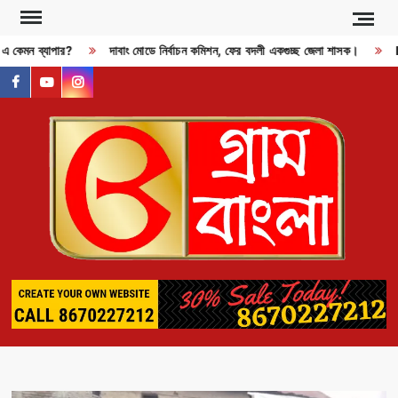
Skip
to
? এ কেমন ব্যাপার?
দাবাং মোডে নির্বাচন কমিশন, ফের বদলী একগুচ্ছ জেলা শাসক।
RD
content
facebook
youtube
instagram
GR
BAN