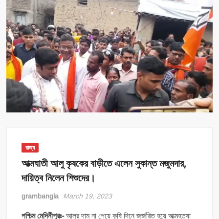
রাজ্য
আত্মঘাতী আলু কৃষকের বাড়ীতে এলেন সুকান্ত মজুমদার,
দায়িত্ব নিলেন শিশুদের।
grambangla
March 19, 2023
পশ্চিম মেদিনীপুরঃ-
আলুর দাম না পেয়ে কৃষি দিনে জর্জরিত হয়ে আত্মহত্যা