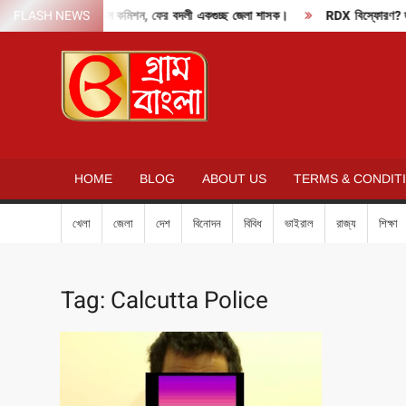
Skip
FLASH NEWS
দাবাং মোডে নির্বাচন কমিশন, ফের বদলী একগুচ্ছ জেলা শাসক।
RDX বিস্ফোরণ? হুমকি
to
content
GRAM
BANGLA
HOME
BLOG
ABOUT US
TERMS & CONDIT
খেলা
জেলা
দেশ
বিনোদন
বিবিধ
ভাইরাল
রাজ্য
শিক্ষা
Tag:
Calcutta Police