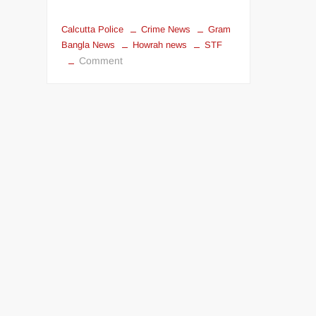
Calcutta Police
Crime News
Gram
Bangla News
Howrah news
STF
on
Comment
STF
এর
বড়
সাফল্য;
জঙ্গি
কার্যকলাপের
সাথে
যুক্ত
থাকার
অভিযোগে
গ্রেফতার
নান্নু
মিঁয়া।