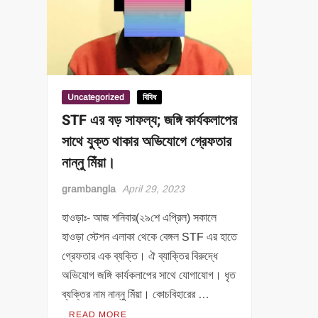
Uncategorized
বিবিধ
STF এর বড় সাফল্য; জঙ্গি কার্যকলাপের
সাথে যুক্ত থাকার অভিযোগে গ্রেফতার
নান্নু মিঁয়া।
grambangla
April 29, 2023
হাওড়াঃ- আজ শনিবার(২৯শে এপ্রিল) সকালে
হাওড়া স্টেশন এলাকা থেকে বেঙ্গল STF এর হাতে
গ্রেফতার এক ব্যক্তি। ঐ ব্যাক্তির বিরুদ্ধে
অভিযোগ জঙ্গি কার্যকলাপের সাথে যোগাযোগ। ধৃত
ব্যক্তির নাম নান্নু মিঁয়া। কোচবিহারের …
READ MORE