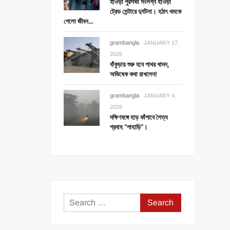
হাওড়া পুরসভা সংলগ্ন হাওড়া
ট্রেড সেন্টারে দুর্ঘটনা। হঠাৎ থমকে
গেলো জীবন…
grambangla
JANUARY 17,
2026
বাঁকুড়ায় শুরু হবে পাথর খাদন,
অভিষেক কথা রাখলেন!
grambangla
JANUARY 4,
2026
দক্ষিণবঙ্গে হাড় কাঁপাবে শৈত্য
প্রবাহ “পাহাড়ি”।
Search
for: