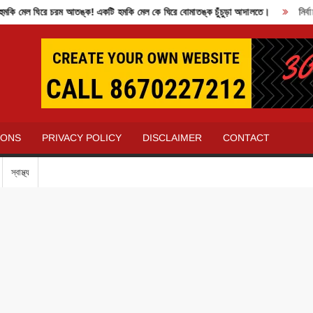
 মেল ঘিরে চরম আতঙ্ক! একটি হমকি মেল কে ঘিরে বোমাতঙ্ক চুঁচুড়া আদালতে।
নির্বাচ
IONS
PRIVACY POLICY
DISCLAIMER
CONTACT
স্বাস্থ্য