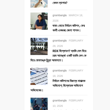
কেমন ব্যাপার?
grambangla
MARCH 18,
2026
দাবাং মোডে নির্বাচন কমিশন, ফের
বদলী একগুচ্ছ জেলা শাসক।
grambangla
FEBRUARY
28, 2026
RDX বিস্ফোরণ? হুমকি মেল ঘিরে
চরম আতঙ্ক! একটি হমকি মেল কে
ঘিরে বোমাতঙ্ক চুঁচুড়া আদালতে।
grambangla
FEBRUARY
18, 2026
নির্বাচন কমিশনের বিরুদ্ধে মারাত্মক
অভিযোগ; বিস্ফোরক অভিযোগ
অভিষেকের।
grambangla
FEBRUARY
10, 2026