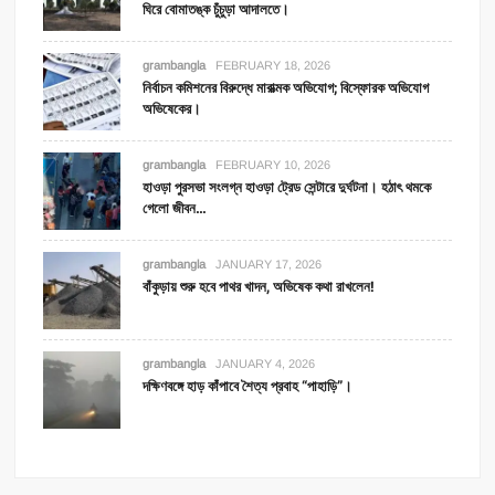
ঘিরে বোমাতঙ্ক চুঁচুড়া আদালতে।
grambangla
FEBRUARY 18, 2026
নির্বাচন কমিশনের বিরুদ্ধে মারাত্মক অভিযোগ; বিস্ফোরক অভিযোগ
অভিষেকের।
grambangla
FEBRUARY 10, 2026
হাওড়া পুরসভা সংলগ্ন হাওড়া ট্রেড সেন্টারে দুর্ঘটনা। হঠাৎ থমকে
গেলো জীবন…
grambangla
JANUARY 17, 2026
বাঁকুড়ায় শুরু হবে পাথর খাদন, অভিষেক কথা রাখলেন!
grambangla
JANUARY 4, 2026
দক্ষিণবঙ্গে হাড় কাঁপাবে শৈত্য প্রবাহ “পাহাড়ি”।