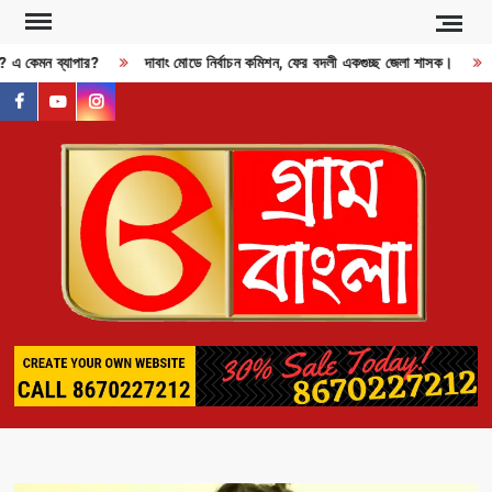
Skip
to
জী? এ কেমন ব্যাপার?
দাবাং মোডে নির্বাচন কমিশন, ফের বদলী একগুচ্ছ জেলা শাসক।
content
facebook
youtube
instagram
GR
BAN