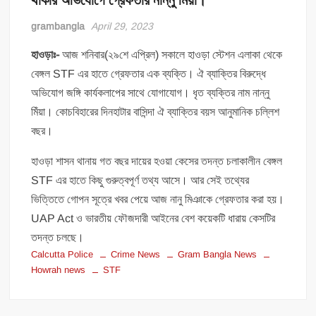
থাকার অভিযোগে গ্রেফতার নান্নু মিঁয়া।
grambangla
April 29, 2023
হাওড়াঃ-
আজ শনিবার(২৯শে এপ্রিল) সকালে হাওড়া স্টেশন এলাকা থেকে
বেঙ্গল STF এর হাতে গ্রেফতার এক ব্যক্তি। ঐ ব্যাক্তির বিরুদ্ধে
অভিযোগ জঙ্গি কার্যকলাপের সাথে যোগাযোগ। ধৃত ব্যক্তির নাম নান্নু
মিঁয়া। কোচবিহারের দিনহাটার বাসিন্দা ঐ ব্যাক্তির বয়স আনুমানিক চল্লিশ
বছর।
হাওড়া শাসন থানায় গত বছর দায়ের হওয়া কেসের তদন্ত চলাকালীন বেঙ্গল
STF এর হাতে কিছু গুরুত্বপূর্ণ তথ্য আসে। আর সেই তথ্যের
ভিত্তিতে গোপন সূত্রে খবর পেয়ে আজ নানু মিঞাকে গ্রেফতার করা হয়।
UAP Act ও ভারতীয় ফৌজদারী আইনের বেশ কয়েকটি ধারায় কেসটির
তদন্ত চলছে।
Calcutta Police
Crime News
Gram Bangla News
Howrah news
STF