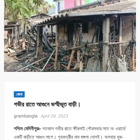
জেলা
গভীর রাতে আগুনে ভস্মীভূত বাড়ী।
grambangla
April 29, 2023
পশ্চিম মেদিনীপুরঃ-
গতকাল গভীর রাতে ক্ষীরপাই পৌরসভার সাত নং ওয়ার্ডে
একটি বাড়ীতে আগুন লাগে। গৃহকর্ত্রীর নাম মঙ্গলা দোলই। অসহায় মূক-