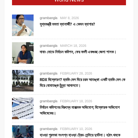
grambangla
MAY 8, 2026
মুখ্যমন্ত্রী মমতা ব্যানার্জী? এ কেমন ব্যাপার?
grambangla
MARCH 18, 2026
দাবাং মোডে নির্বাচন কমিশন, ফের বদলী একগুচ্ছ জেলা শাসক।
grambangla
FEBRUARY 28, 2026
RDX বিস্ফোরণ? হুমকি মেল ঘিরে চরম আতঙ্ক! একটি হমকি মেল কে
ঘিরে বোমাতঙ্ক চুঁচুড়া আদালতে।
grambangla
FEBRUARY 18, 2026
নির্বাচন কমিশনের বিরুদ্ধে মারাত্মক অভিযোগ; বিস্ফোরক অভিযোগ
অভিষেকের।
grambangla
FEBRUARY 10, 2026
হাওড়া পুরসভা সংলগ্ন হাওড়া ট্রেড সেন্টারে দুর্ঘটনা। হঠাৎ থমকে