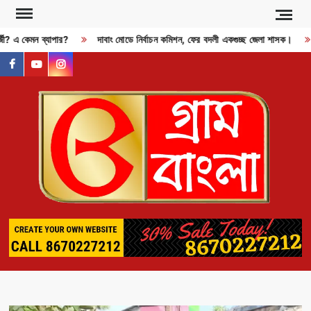
Skip
to
র্জী? এ কেমন ব্যাপার?
দাবাং মোডে নির্বাচন কমিশন, ফের বদলী একগুচ্ছ জেলা শাসক।
content
facebook
youtube
instagram
GR
BAN