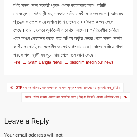
বধীর মঙ্গলা দোল সরকারী প্রকল্প থেকে কয়েকবছর আগে বাড়ীটি
পেয়েছেন। সেই বাড়ীতেই গতকাল গভীর রাত্রীতে আগুন লাগে। আগুনের
প্রচণ্ড উত্তাপ গায়ে লাগলে তিনি দেখেন তার বাড়িতে আগুন লেগে
গেছে। তার চিৎকারে প্রতিবেশীরা বেরিয়ে আসেন। প্রতিবেশীরা বেরিয়ে
এসে আগুন নেভানোর কাজে হাত লাগিয়ে বাড়ীর ভেতর থেকে মঙ্গলা দোলই
ও শীতল দোলই কে সংঙ্গাহীন অবস্থায় উদ্ধার করে। তাদের বাড়ীতে থাকা
গরু, ছাগল, মুরগী সব পুড়ে মারা গেছে বলে জানা গেছে।
Fire
Gram Bangla News
paschim medinipur news
Post
STF এর বড় সাফল্য; জঙ্গি কার্যকলাপের সাথে যুক্ত থাকার অভিযোগে গ্রেফতার নান্নু মিঁয়া।
navigation
আবার পশ্চিম বর্ধমান জেলায় শুট আউটের ঘটনা। উদ্ধার বিজেপি নেতার গুলিবিদ্ধ দেহ।
Leave a Reply
Your email address will not