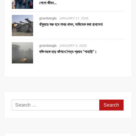
গেলো জীবন…
grambangla
JANUARY 17, 2026
বাঁকুড়ায় শুরু হবে পাথর খাদন, অভিষেক কথা রাখলেন!
grambangla
JANUARY 4, 2026
দক্ষিণবঙ্গে হাড় কাঁপাবে শৈত্য প্রবাহ “পাহাড়ি”।
Search
for: