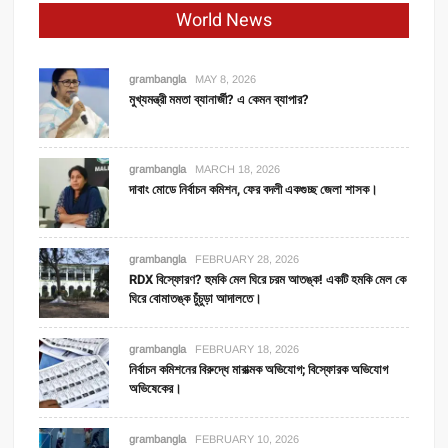
World News
grambangla
MAY 8, 2026
মুখ্যমন্ত্রী মমতা ব্যানার্জী? এ কেমন ব্যাপার?
grambangla
MARCH 18, 2026
দাবাং মোডে নির্বাচন কমিশন, ফের বদলী একগুচ্ছ জেলা শাসক।
grambangla
FEBRUARY 28, 2026
RDX বিস্ফোরণ? হুমকি মেল ঘিরে চরম আতঙ্ক! একটি হমকি মেল কে
ঘিরে বোমাতঙ্ক চুঁচুড়া আদালতে।
grambangla
FEBRUARY 18, 2026
নির্বাচন কমিশনের বিরুদ্ধে মারাত্মক অভিযোগ; বিস্ফোরক অভিযোগ
অভিষেকের।
grambangla
FEBRUARY 10, 2026