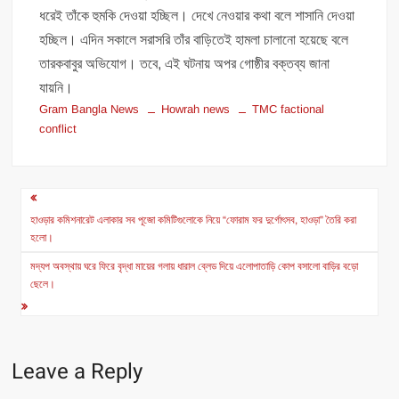
ধরেই তাঁকে হুমকি দেওয়া হচ্ছিল। দেখে নেওয়ার কথা বলে শাসানি দেওয়া
হচ্ছিল। এদিন সকালে সরাসরি তাঁর বাড়িতেই হামলা চালানো হয়েছে বলে
তারকবাবুর অভিযোগ। তবে, এই ঘটনায় অপর গোষ্ঠীর বক্তব্য জানা
যায়নি।
Gram Bangla News
Howrah news
TMC factional
conflict
Post
navigation
হাওড়ার কমিশনারেট এলাকার সব পূজো কমিটিগুলোকে নিয়ে “ফোরাম ফর দুর্গোৎসব, হাওড়া” তৈরি করা
হলো।
মদ্যপ অবস্থায় ঘরে ফিরে বৃদ্ধা মায়ের গলায় ধারাল ব্লেড দিয়ে এলোপাতাড়ি কোপ বসালো বাড়ির বড়ো
ছেলে।
Leave a Reply