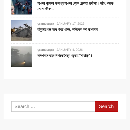
হাওড়া পুরসভা সংলগ্ন হাওড়া ট্রেড সেন্টারে দুর্ঘটনা। হঠাৎ থমকে
গেলো জীবন…
grambangla
JANUARY 17, 2026
বাঁকুড়ায় শুরু হবে পাথর খাদন, অভিষেক কথা রাখলেন!
grambangla
JANUARY 4, 2026
দক্ষিণবঙ্গে হাড় কাঁপাবে শৈত্য প্রবাহ “পাহাড়ি”।
Search
for: