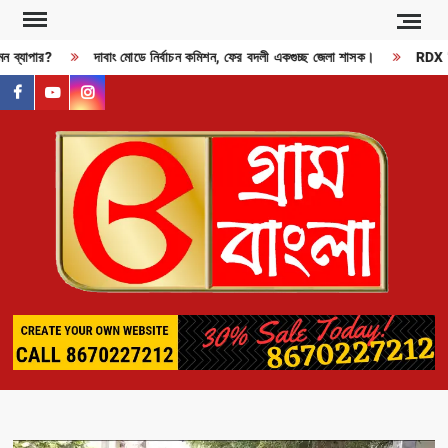
Skip
to
ন ব্যাপার?
দাবাং মোডে নির্বাচন কমিশন, ফের বদলী একগুচ্ছ জেলা শাসক।
RDX বিস
content
facebook
youtube
instagram
GR
BAN