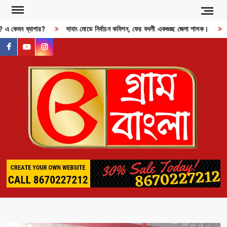
Skip
to
জী? এ কেমন ব্যাপার?
দাবাং মোডে নির্বাচন কমিশন, ফের বদলী একগুচ্ছ জেলা শাসক।
content
facebook
youtube
instagram
GR
BAN