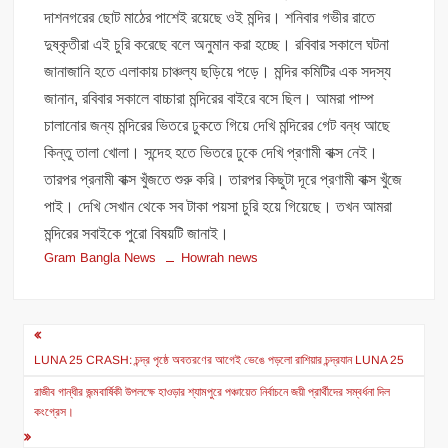
দাশনগরের ছোট মাঠের পাশেই রয়েছে ওই মন্দির। শনিবার গভীর রাতে
দুষ্কৃতীরা এই চুরি করেছে বলে অনুমান করা হচ্ছে। রবিবার সকালে ঘটনা
জানাজানি হতে এলাকায় চাঞ্চল্য ছড়িয়ে পড়ে। মন্দির কমিটির এক সদস্য
জানান, রবিবার সকালে বাচ্চারা মন্দিরের বাইরে বসে ছিল। আমরা পাম্প
চালানোর জন্য মন্দিরের ভিতরে ঢুকতে গিয়ে দেখি মন্দিরের গেট বন্ধ আছে
কিন্তু তালা খোলা। সন্দেহ হতে ভিতরে ঢুকে দেখি প্রণামী বাক্স নেই।
তারপর প্রনামী বাক্স খুঁজতে শুরু করি। তারপর কিছুটা দূরে প্রণামী বাক্স খুঁজে
পাই। দেখি সেখান থেকে সব টাকা পয়সা চুরি হয়ে গিয়েছে। তখন আমরা
মন্দিরের সবাইকে পুরো বিষয়টি জানাই।
Gram Bangla News
Howrah news
Post
navigation
LUNA 25 CRASH: চন্দ্র পৃষ্ঠে অবতরণের আগেই ভেঙে পড়লো রাশিয়ার চন্দ্রযান LUNA 25
রাজীব গান্ধীর জন্মবার্ষিকী উপলক্ষে হাওড়ার শ্যামপুরে পঞ্চায়েত নির্বাচনে জয়ী প্রার্থীদের সম্বর্ধনা দিল
কংগ্রেস।