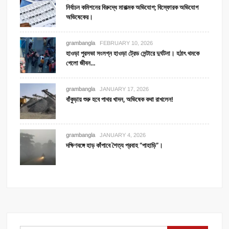
নির্বাচন কমিশনের বিরুদ্ধে মারাত্মক অভিযোগ; বিস্ফোরক অভিযোগ
অভিষেকের।
grambangla
FEBRUARY 10, 2026
হাওড়া পুরসভা সংলগ্ন হাওড়া ট্রেড সেন্টারে দুর্ঘটনা। হঠাৎ থমকে
গেলো জীবন…
grambangla
JANUARY 17, 2026
বাঁকুড়ায় শুরু হবে পাথর খাদন, অভিষেক কথা রাখলেন!
grambangla
JANUARY 4, 2026
দক্ষিণবঙ্গে হাড় কাঁপাবে শৈত্য প্রবাহ “পাহাড়ি”।