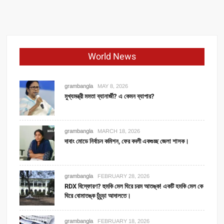
World News
grambangla
MAY 8, 2026
মুখ্যমন্ত্রী মমতা ব্যানার্জী? এ কেমন ব্যাপার?
grambangla
MARCH 18, 2026
দাবাং মোডে নির্বাচন কমিশন, ফের বদলী একগুচ্ছ জেলা শাসক।
grambangla
FEBRUARY 28, 2026
RDX বিস্ফোরণ? হুমকি মেল ঘিরে চরম আতঙ্ক! একটি হমকি মেল কে
ঘিরে বোমাতঙ্ক চুঁচুড়া আদালতে।
grambangla
FEBRUARY 18, 2026