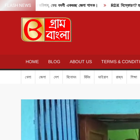
Skip
দাবাং মোডে নির্বাচন কমিশন, ফের বদলী একগুচ্ছ জেলা শাসক।
FLASH NEWS
RDX বিস্ফোরণ? হুমকি মেল
to
content
GRAM
BANGLA
HOME
BLOG
ABOUT US
TERMS & CONDIT
খেলা
জেলা
দেশ
বিনোদন
বিবিধ
ভাইরাল
রাজ্য
শিক্ষা