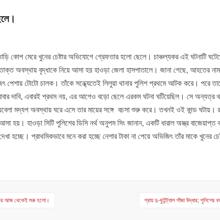
ছেলে।
পাতাড়ি কোপ মেরে খুনের চেষ্টার অভিযোগে গ্রেফতার হলো ছেলে। চাঞ্চল্যকর এই ঘটনাটি ঘটেছ
রক্তাক্ত অবস্থায় বৃদ্ধাকে নিয়ে আসা হয় হাওড়া জেলা হাসপাতালে। জানা গেছে, আহতের না
ৎ পেশায় টোটো চালক। তাঁকে সন্ধ্যেতেই লিলুয়া থানার পুলিশ প্রথমে আটক করে। পরে তা
াবার দাবি, এবারই প্রথম নয়, এর আগেও বড়ো ছেলে এরকম ঘটনা ঘটিয়েছিল। সে অন্যত্র 
বেলা মদ্যপ অবস্থায় ঘরে এসে তার মায়ের সঙ্গে বচসা শুরু করে। তখনই ওই কান্ড ঘটায়। 
আসা হয়। হাওড়া সিটি পুলিশের ডিসি নর্থ অনুপম সিং জানান, একটি ধারাল অস্ত্র বাজেয়াপ্ত 
েখা হচ্ছে। প্রাথমিকভাবে মনে করা হচ্ছে নেশার টাকা না পেয়ে অভিজিৎ তাঁর মাকে খুনের চে
 শিবির আজ থেকেই শুরু হলো।
প্রায় দু-কুইন্ট্যাল গাঁজা উদ্ধার; পুলিশের