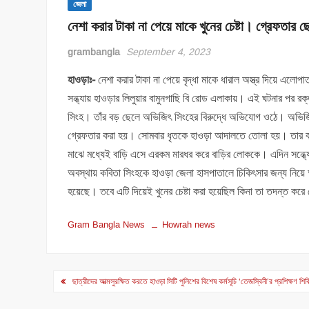
জেলা
নেশা করার টাকা না পেয়ে মাকে খুনের চেষ্টা। গ্রেফতার 
grambangla
September 4, 2023
হাওড়াঃ-
নেশা করার টাকা না পেয়ে বৃদ্ধা মাকে ধারাল অস্ত্র দিয়ে এলো
সন্ধ্যায় হাওড়ার লিলুয়ার বামুনগাছি বি রোড এলাকায়। এই ঘটনার পর 
সিংহ। তাঁর বড় ছেলে অভিজিৎ সিংহের বিরুদ্ধে অভিযোগ ওঠে। অভিজি
গ্রেফতার করা হয়। সোমবার ধৃতকে হাওড়া আদালতে তোলা হয়। তার ব
মাঝে মধ্যেই বাড়ি এসে এরকম মারধর করে বাড়ির লোককে। এদিন সন্ধ্যে
অবস্থায় কবিতা সিংহকে হাওড়া জেলা হাসপাতালে চিকিৎসার জন্য নিয়ে 
হয়েছে। তবে এটি দিয়েই খুনের চেষ্টা করা হয়েছিল কিনা তা তদন্ত করে দ
Gram Bangla News
Howrah news
Post
ছাত্রীদের আত্মসুরক্ষিত করতে হাওড়া সিটি পুলিশের বিশেষ কর্মসূচি ‘তেজস্বিনী’র প্রশিক্ষণ
navigation