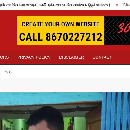
 ঘিরে চরম আতঙ্ক! একটি হমকি মেল কে ঘিরে বোমাতঙ্ক চুঁচুড়া আদালতে।
নির্বাচন কম
IONS
PRIVACY POLICY
DISCLAIMER
CONTACT
স্বাস্থ্য