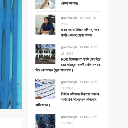
কেমন ব্যাপার?
grambangla
MARCH 18,
2026
দাবাং মোডে নির্বাচন কমিশন, ফের
বদলী একগুচ্ছ জেলা শাসক।
grambangla
FEBRUARY
28, 2026
RDX বিস্ফোরণ? হুমকি মেল ঘিরে
চরম আতঙ্ক! একটি হমকি মেল কে
ঘিরে বোমাতঙ্ক চুঁচুড়া আদালতে।
grambangla
FEBRUARY
18, 2026
নির্বাচন কমিশনের বিরুদ্ধে মারাত্মক
অভিযোগ; বিস্ফোরক অভিযোগ
অভিষেকের।
grambangla
FEBRUARY
10, 2026