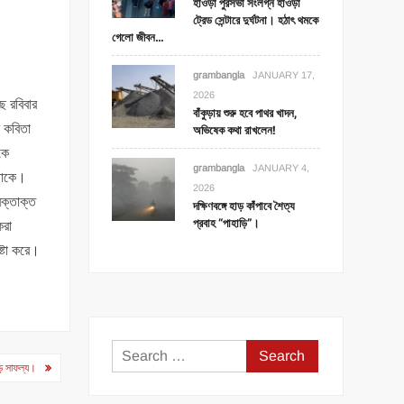
হাওড়া পুরসভা সংলগ্ন হাওড়া
ট্রেড সেন্টারে দুর্ঘটনা। হঠাৎ থমকে
গেলো জীবন…
grambangla
JANUARY 17,
2026
ে রবিবার
বাঁকুড়ায় শুরু হবে পাথর খাদন,
ম কবিতা
অভিষেক কথা রাখলেন!
কে
grambangla
JANUARY 4,
থাকে।
2026
রক্তাক্ত
দক্ষিণবঙ্গে হাড় কাঁপাবে শৈত্য
প্রবাহ “পাহাড়ি”।
করা
ষ্টা করে।
Search
 বড় সাফল্য।
for: