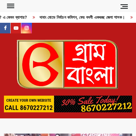
Skip
to
ী? এ কেমন ব্যাপার?
দাবাং মোডে নির্বাচন কমিশন, ফের বদলী একগুচ্ছ জেলা শাসক।
content
facebook
youtube
instagram
GR
BAN