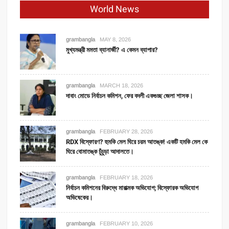
World News
grambangla
MAY 8, 2026
মুখ্যমন্ত্রী মমতা ব্যানার্জী? এ কেমন ব্যাপার?
grambangla
MARCH 18, 2026
দাবাং মোডে নির্বাচন কমিশন, ফের বদলী একগুচ্ছ জেলা শাসক।
grambangla
FEBRUARY 28, 2026
RDX বিস্ফোরণ? হুমকি মেল ঘিরে চরম আতঙ্ক! একটি হমকি মেল কে
ঘিরে বোমাতঙ্ক চুঁচুড়া আদালতে।
grambangla
FEBRUARY 18, 2026
নির্বাচন কমিশনের বিরুদ্ধে মারাত্মক অভিযোগ; বিস্ফোরক অভিযোগ
অভিষেকের।
grambangla
FEBRUARY 10, 2026