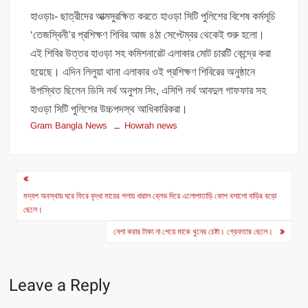
হাওড়াঃ- ছাত্রীদের আত্মসুরক্ষিত করতে হাওড়া সিটি পুলিশের বিশেষ কর্মসূচি
‘তেজস্বিনী’র প্রশিক্ষণ শিবির আজ ৪ঠা সেপ্টেম্বর থেকেই শুরু হলো।
এই শিবির উত্তর হাওড়া সহ কমিশনারেট এলাকার মোট চারটি কেন্দ্রে করা
হয়েছে। এদিন লিলুয়া থানা এলাকার ওই প্রশিক্ষণ শিবিরের অনুষ্ঠানে
উপস্থিত ছিলেন ডিসি নর্থ অনুপম সিং, এসিপি নর্থ আবদুল গাফফার সহ
হাওড়া সিটি পুলিশের উচ্চপদস্থ আধিকারিকরা।
Gram Bangla News
Howrah news
Post
navigation
মদ্যপ অবস্থায় ঘরে ফিরে বৃদ্ধা মায়ের গলায় ধারাল ব্লেড দিয়ে এলোপাতাড়ি কোপ বসালো বাড়ির বড়ো
ছেলে।
নেশা করার টাকা না পেয়ে মাকে খুনের চেষ্টা। গ্রেফতার ছেলে।
Leave a Reply