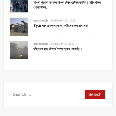
হাওড়া পুরসভা সংলগ্ন হাওড়া ট্রেড সেন্টারে দুর্ঘটনা। হঠাৎ থমকে
গেলো জীবন…
grambangla
JANUARY 17, 2026
বাঁকুড়ায় শুরু হবে পাথর খাদন, অভিষেক কথা রাখলেন!
grambangla
JANUARY 4, 2026
দক্ষিণবঙ্গে হাড় কাঁপাবে শৈত্য প্রবাহ “পাহাড়ি”।
Search
for: