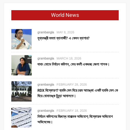
World News
grambangla
MAY 8, 2026
মুখ্যমন্ত্রী মমতা ব্যানার্জী? এ কেমন ব্যাপার?
grambangla
MARCH 18, 2026
দাবাং মোডে নির্বাচন কমিশন, ফের বদলী একগুচ্ছ জেলা শাসক।
grambangla
FEBRUARY 28, 2026
RDX বিস্ফোরণ? হুমকি মেল ঘিরে চরম আতঙ্ক! একটি হমকি মেল কে
ঘিরে বোমাতঙ্ক চুঁচুড়া আদালতে।
grambangla
FEBRUARY 18, 2026
নির্বাচন কমিশনের বিরুদ্ধে মারাত্মক অভিযোগ; বিস্ফোরক অভিযোগ
অভিষেকের।