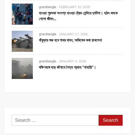
grambangla
FEBRUARY 10, 2026
হাওড়া পুরসভা সংলগ্ন হাওড়া ট্রেড সেন্টারে দুর্ঘটনা। হঠাৎ থমকে
গেলো জীবন…
grambangla
JANUARY 17, 2026
বাঁকুড়ায় শুরু হবে পাথর খাদন, অভিষেক কথা রাখলেন!
grambangla
JANUARY 4, 2026
দক্ষিণবঙ্গে হাড় কাঁপাবে শৈত্য প্রবাহ “পাহাড়ি”।
Search
for: