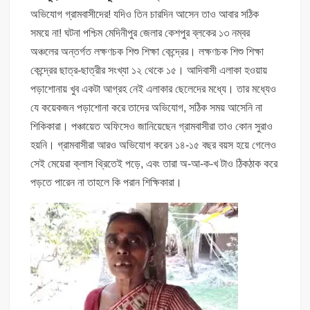
অভিযোগ গ্রামবাসীদের! যদিও তিন চারদিন আসেন তাও আবার সঠিক
সময়ে না! ঘটনা পশ্চিম মেদিনীপুর জেলার কেশপুর ব্লকের ১৩ নম্বর
অঞ্চলের অন্তর্গত লক্ষণচক শিশু শিক্ষা কেন্দ্রের। লক্ষণচক শিশু শিক্ষা
কেন্দ্রের ছাত্র-ছাত্রীর সংখ্যা ১২ থেকে ১৫। আদিবাসী এলাকা হওয়ায়
পড়াশোনায় খুব একটা আগ্রহ নেই এলাকার ছেলেদের মধ্যে। তার মধ্যেও
যে কয়েকজন পড়াশোনা করে তাদের অভিযোগ, সঠিক সময় আসেনি না
শিকিকারা। পঞ্চায়েত অফিসেও জানিয়েছেন গ্রামবাসীরা তাও কোন সুরাও
হয়নি। গ্রামবাসীরা আরও অভিযোগ করেন ১৪-১৫ বছর বয়স হয়ে গেলেও
সেই মেয়েরা ক্লাস থ্রিতেই পড়ে, এবং তারা অ-আ-ক-খ টাও ঠিকঠাক করে
পড়তে পারেন না তাহলে কি পরান শিক্ষিকারা।