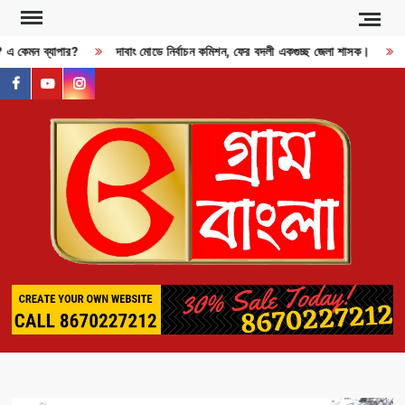
Skip
to
ী? এ কেমন ব্যাপার?
দাবাং মোডে নির্বাচন কমিশন, ফের বদলী একগুচ্ছ জেলা শাসক।
R
content
facebook
youtube
instagram
GR
BAN