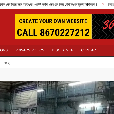
 ঘিরে চরম আতঙ্ক! একটি হমকি মেল কে ঘিরে বোমাতঙ্ক চুঁচুড়া আদালতে।
নির্বাচন কম
IONS
PRIVACY POLICY
DISCLAIMER
CONTACT
স্বাস্থ্য