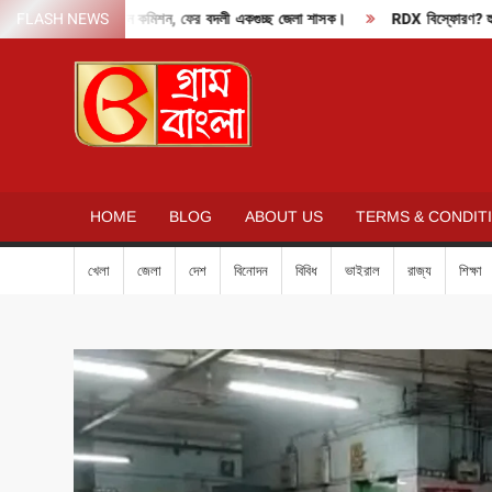
Skip
দাবাং মোডে নির্বাচন কমিশন, ফের বদলী একগুচ্ছ জেলা শাসক।
FLASH NEWS
RDX বিস্ফোরণ? হুমকি মেল
to
content
GRAM
BANGLA
HOME
BLOG
ABOUT US
TERMS & CONDIT
খেলা
জেলা
দেশ
বিনোদন
বিবিধ
ভাইরাল
রাজ্য
শিক্ষা