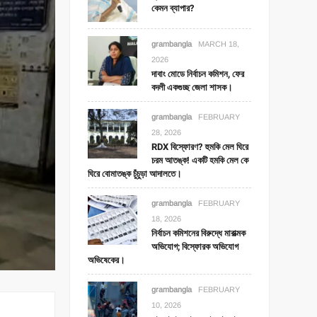
কেমন ব্যাপার?
grambangla
MARCH 18,
2026
দাবাং মোডে নির্বাচন কমিশন, ফের
বদলী একগুচ্ছ জেলা শাসক।
grambangla
FEBRUARY
28, 2026
RDX বিস্ফোরণ? হুমকি মেল ঘিরে
চরম আতঙ্ক! একটি হমকি মেল কে
ঘিরে বোমাতঙ্ক চুঁচুড়া আদালতে।
grambangla
FEBRUARY
18, 2026
নির্বাচন কমিশনের বিরুদ্ধে মারাত্মক
অভিযোগ; বিস্ফোরক অভিযোগ
অভিষেকের।
grambangla
FEBRUARY
10, 2026