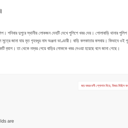
য।
ুলিশ। শনিবার দুপুরে স্থানীয় লোকজন দেহটি দেখে পুলিশে খবর দেয়। গোলাবাড়ি থানার পুলি
সুত্রে জানা যায় মৃত গৃহবধুর নাম অঞ্জনা ভাণ্ডারী। বাড়ি কলকাতার কসবায়। কিভাবে ওই গৃ
একটি ব‍্যাগ। তা থেকে নম্বর পেয়ে বাড়ির লোককে খবর দেওয়া হয়েছে বলে জানা গেছে।
জয় বজরংবলী শ্লোগান দিয়ে, বিজয় মিছিল 
lds are