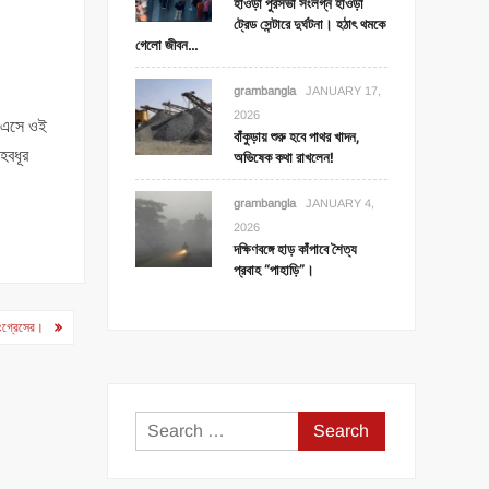
হাওড়া পুরসভা সংলগ্ন হাওড়া
ট্রেড সেন্টারে দুর্ঘটনা। হঠাৎ থমকে
গেলো জীবন…
grambangla
JANUARY 17,
2026
শ এসে ওই
বাঁকুড়ায় শুরু হবে পাথর খাদন,
হবধূর
অভিষেক কথা রাখলেন!
grambangla
JANUARY 4,
2026
দক্ষিণবঙ্গে হাড় কাঁপাবে শৈত্য
প্রবাহ “পাহাড়ি”।
কংগ্রেসের।
Search
for: