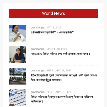
World News
grambangla
MAY 8, 2026
মুখ্যমন্ত্রী মমতা ব্যানার্জী? এ কেমন ব্যাপার?
grambangla
MARCH 18, 2026
দাবাং মোডে নির্বাচন কমিশন, ফের বদলী একগুচ্ছ জেলা শাসক।
grambangla
FEBRUARY 28, 2026
RDX বিস্ফোরণ? হুমকি মেল ঘিরে চরম আতঙ্ক! একটি হমকি মেল কে
ঘিরে বোমাতঙ্ক চুঁচুড়া আদালতে।
grambangla
FEBRUARY 18, 2026
নির্বাচন কমিশনের বিরুদ্ধে মারাত্মক অভিযোগ; বিস্ফোরক অভিযোগ
অভিষেকের।