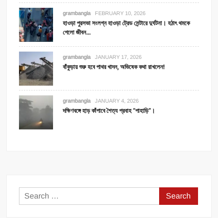
grambangla
FEBRUARY 10, 2026
হাওড়া পুরসভা সংলগ্ন হাওড়া ট্রেড সেন্টারে দুর্ঘটনা। হঠাৎ থমকে
গেলো জীবন…
grambangla
JANUARY 17, 2026
বাঁকুড়ায় শুরু হবে পাথর খাদন, অভিষেক কথা রাখলেন!
grambangla
JANUARY 4, 2026
দক্ষিণবঙ্গে হাড় কাঁপাবে শৈত্য প্রবাহ “পাহাড়ি”।
Search
for: