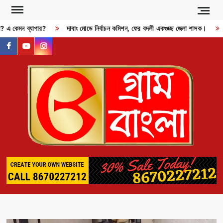
Skip
to
জী? এ কেমন ব্যাপার?
দাবাং মোডে নির্বাচন কমিশন, ফের বদলী একগুচ্ছ জেলা শাসক।
content
facebook
youtube
instagram
GR
BAN