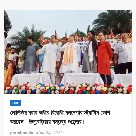
ডিসেম্বর
মাসে
আমাদের
সরকার
হবে!”
পিড়াকাটা
থেকে
হুঁশিয়ারি
শুভেন্দু
অধিকারীর।
জেলা
মোদিজির দয়ায় অধীর বিরোধী দলনেতার স্ট্যাটাস ভোগ
করছেন। উলুবেড়িয়ায় মন্তব্য শুভেন্দুর।
grambangla
May 24, 2023