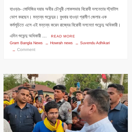
হাওড়াঃ- মোদিজির দয়ায় অধীর চৌধুরী লোকসভায় বিরোধী দলনেতার স্ট্যাটাস
ভোগ করছেন। মন্তব্য শুভেন্দুর। বুধবার হাওড়া গ্রামীণ জেলার এক
কর্মসূচিতে এসে এই মন্তব্য করেন রাজ্যের বিরোধী দলনেতা শুভেন্দু অধিকারী।
এদিন শুভেন্দু অধিকারী …
READ MORE
Gram Bangla News
Howrah news
Suvendu Adhikari
on
Comment
মোদিজির
দয়ায়
অধীর
বিরোধী
দলনেতার
স্ট্যাটাস
ভোগ
করছেন।
উলুবেড়িয়ায়
মন্তব্য
শুভেন্দুর।