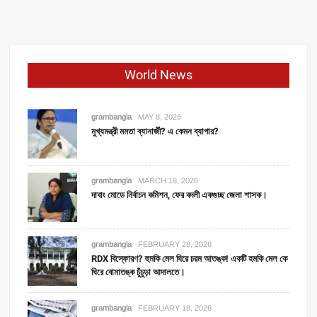
ঘিরে
“ঘাঘর
ঘেরা”
কর্মসূচী
World News
কুড়মীদের।
grambangla
MAY 8, 2026
মুখ্যমন্ত্রী মমতা ব্যানার্জী? এ কেমন ব্যাপার?
grambangla
MARCH 18, 2026
দাবাং মোডে নির্বাচন কমিশন, ফের বদলী একগুচ্ছ জেলা শাসক।
grambangla
FEBRUARY 28, 2026
RDX বিস্ফোরণ? হুমকি মেল ঘিরে চরম আতঙ্ক! একটি হমকি মেল কে
ঘিরে বোমাতঙ্ক চুঁচুড়া আদালতে।
grambangla
FEBRUARY 18, 2026