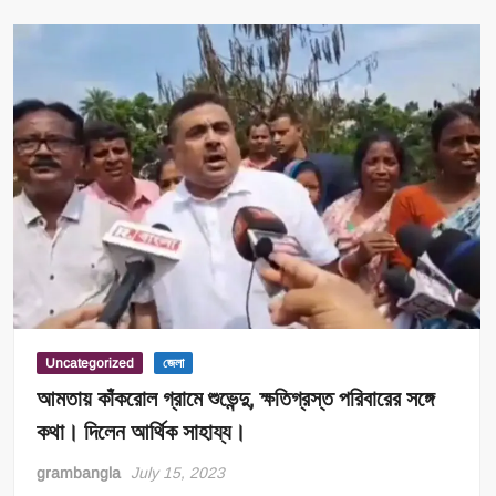
শুভেন্দুর,
পাঁচলা
বিডিও’র
জন্য
কালো
গোলাপ
ও
মিষ্টির
প্যাকেট
দিয়ে
এলেন
জয়েন্ট
বিডিও’র
হাতে।
Uncategorized
জেলা
আমতায় কাঁকরোল গ্রামে শুভেন্দু, ক্ষতিগ্রস্ত পরিবারের সঙ্গে
কথা। দিলেন আর্থিক সাহায্য।
grambangla
July 15, 2023