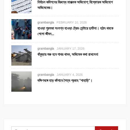
নির্বাচন কমিশনের বিরুদ্ধে মারাত্মক অভিযোগ; বিস্ফোরক অভিযোগ
অভিষেকের।
grambangla
FEBRUARY 10, 2026
হাওড়া পুরসভা সংলগ্ন হাওড়া ট্রেড সেন্টারে দুর্ঘটনা। হঠাৎ থমকে
গেলো জীবন…
grambangla
JANUARY 17, 2026
বাঁকুড়ায় শুরু হবে পাথর খাদন, অভিষেক কথা রাখলেন!
grambangla
JANUARY 4, 2026
দক্ষিণবঙ্গে হাড় কাঁপাবে শৈত্য প্রবাহ “পাহাড়ি”।
Search