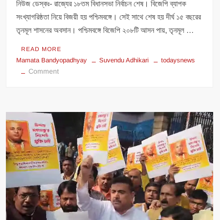
নিউজ ডেস্কঃ- রাজ্যের ১৮তম বিধানসভা নির্বাচন শেষ। বিজেপি ব্যাপক
সংখ্যাগরিষ্ঠতা নিয়ে বিজয়ী হয় পশ্চিমবঙ্গে। সেই সাথে শেষ হয় দীর্ঘ ১৫ বছরের
তৃনমূল শাসনের অবসান। পশ্চিমবঙ্গে বিজেপি ২০৮টি আসন পায়, তৃনমূল …
READ MORE
Mamata Bandyopadhyay
Suvendu Adhikari
todaysnews
on
Comment
মুখ্যমন্ত্রী
মমতা
ব্যানার্জী?
এ
কেমন
ব্যাপার?