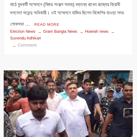
মাঠে বুথকর্মী সম্মেলনে (বিজয় সংকল্প সভায়) বক্তব্য রাখেন রাজ্যের বিরোধী
দলনেতা শুভেন্দু অধিকারী। ওই সম্মেলনে হাজির ছিলেন বিজেপির হাওড়া সদর
লোকসভা …
READ MORE
Election News
Gram Bangla News
Howrah news
Suvendu Adhikari
on
Comment
শাহজাহানের
দলকে
শাস্তি
দিতে
হবে,
এবার
ভোটে
বদলা
হবে
হাওড়ায়
বললেন
শুভেন্দু।