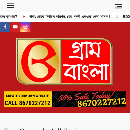
Skip
to
্যাপার?
দাবাং মোডে নির্বাচন কমিশন, ফের বদলী একগুচ্ছ জেলা শাসক।
RDX বিস্ফ
content
facebook
youtube
instagram
GR
BAN