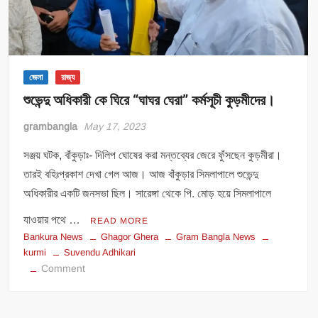
জেলা
রাজ্য
শুভেন্দু অধিকারী কে ঘিরে “ঘাঘর ঘেরা” কর্মসূচী কুড়মীদের।
grambangla
May 17, 2023
সঞ্জয় ঘটক, বাঁকুড়াঃ- দিলিপ ঘোষের করা মন্তব্যের জেরে ফুঁসছেন কুড়মীরা।
তারই বহিঃপ্রকাশ দেখা গেল আজ। আজ বাঁকুড়ার সিমলাপালে শুভেন্দু
অধিকারীর একটি জনসভা ছিল। সারেঙ্গা থেকে পি. মোড় হয়ে সিমলাপালে
যাওয়ার পথে …
READ MORE
Bankura News
Ghagor Ghera
Gram Bangla News
kurmi
Suvendu Adhikari
on
Comment
শুভেন্দু
অধিকারী
কে