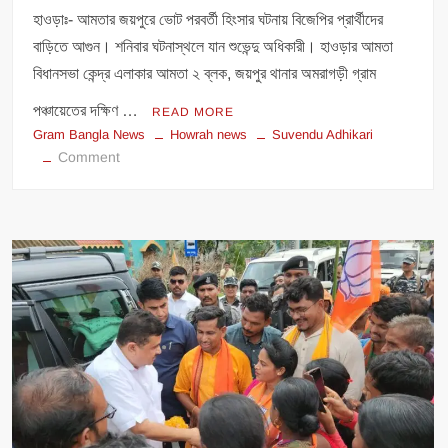
হাওড়াঃ- আমতার জয়পুরে ভোট পরবর্তী হিংসার ঘটনায় বিজেপির প্রার্থীদের
বাড়িতে আগুন। শনিবার ঘটনাস্থলে যান শুভেন্দু অধিকারী। হাওড়ার আমতা
বিধানসভা কেন্দ্র এলাকার আমতা ২ ব্লক, জয়পুর থানার অমরাগড়ী গ্রাম
পঞ্চায়েতের দক্ষিণ …
READ MORE
Gram Bangla News
Howrah news
Suvendu Adhikari
on
Comment
আমতায়
কাঁকরোল
গ্রামে
শুভেন্দু,
ক্ষতিগ্রস্ত
পরিবারের
সঙ্গে
কথা।
দিলেন
আর্থিক
সাহায্য।