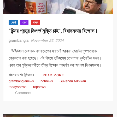
জেলা
দেশ
রাজ্য
“চিন্ময় প্রভুর নিঃশর্ত মুক্তি চাই”, বিধানসভায় বিক্ষোভ।
grambangla
November 26, 2024
ডিজিট্যাল ডেস্কঃ- বাংলাদেশের সনাতনী জাগরন জোটের মুখপাত্রকে
গ্রেফতার করা হয়েছে। এই বিষয়ে ইতিমধ্যে তোলপাড় কূটনৈতিক মহল।
এবার তার মুক্তির দাবীতে তীব্র বিক্ষোভ প্রদর্শন করা হল বঙ্গ বিধানসভায়।
বাংলাদেশের হিন্দুদের …
READ MORE
grambanglanews
hotnews
Suvendu Adhikari
todaysnews
topnews
on
Comment
“চিন্ময়
প্রভুর
নিঃশর্ত
মুক্তি