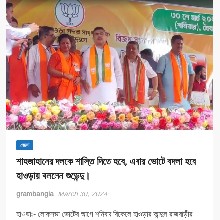
চাই”,
বিধানসভায়
বিক্ষোভ।
জেলা
শাহজাহানের দলকে শাস্তি দিতে হবে, এবার ভোটে বদলা হবে
হাওড়ায় বললেন শুভেন্দু।
grambangla
March 30, 2024
হাওড়াঃ- লোকসভা ভোটের আগে শনিবার বিকেলে হাওড়ার আন্দুল রাজবাড়ীর